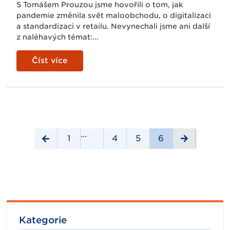
S Tomášem Prouzou jsme hovořili o tom, jak
pandemie změnila svět maloobchodu, o digitalizaci
a standardizaci v retailu. Nevynechali jsme ani další
z naléhavých témat:...
Číst více
…
1
4
5
6
Kategorie