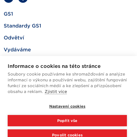
GS1
Standardy GS1
Odvětví
Vydáváme
Související
Informace o cookies na této stránce
Soubory cookie používáme ke shromažďování a analýze
informací o výkonu a používání webu, zajištění fungování
Mapa webu
funkcí ze sociálních médií a ke zlepšení a přizpůsobení
obsahu a reklam.
Zjistit více
Helpdesk / FAQ
Nastavení cookies
Cookies
Popřít vše
Zpracování osobních údajů
Povolit cookies
2026 © GS1 Czech Republic