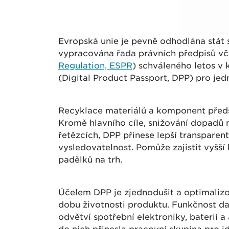
Evropská unie je pevně odhodlána stát 
vypracována řada právních předpisů vče
Regulation, ESPR
) schváleného letos v 
(Digital Product Passport, DPP) pro jedn
Recyklace materiálů a komponent předst
Kromě hlavního cíle, snižování dopadů 
řetězcích, DPP přinese lepší transpare
vysledovatelnost. Pomůže zajistit vyšší
padělků na trh.
Účelem DPP je zjednodušit a optimaliz
dobu životnosti produktu. Funkčnost dat
odvětví spotřební elektroniky, baterií