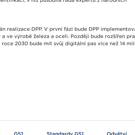
entifikaci, v níž působila řada expertů z národních
án realizace DPP. V první fázi bude DPP implementová
ky a ve výrobě železa a oceli. Později bude rozšířen p
v roce 2030 bude mít svůj digitální pas více než 14 mi
GS1
Standardy GS1
Odvětví