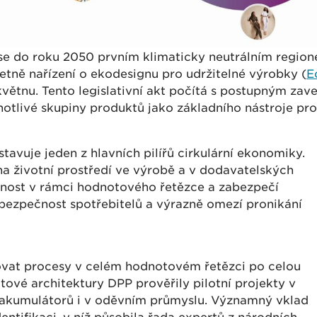
se do roku 2050 prvním klimaticky neutrálním regione
tně nařízení o ekodesignu pro udržitelné výrobky (
E
květnu. Tento legislativní akt počítá s postupným za
otlivé skupiny produktů jako základního nástroje pro r
avuje jeden z hlavních pilířů cirkulární ekonomiky.
na životní prostředí ve výrobě a v dodavatelských
ntnost v rámci hodnotového řetězce a zabezpečí
 bezpečnost spotřebitelů a výrazně omezí pronikání
ovat procesy v celém hodnotovém řetězci po celou
ové architektury DPP prověřily pilotní projekty v
 a akumulátorů i v oděvním průmyslu. Významný vklad