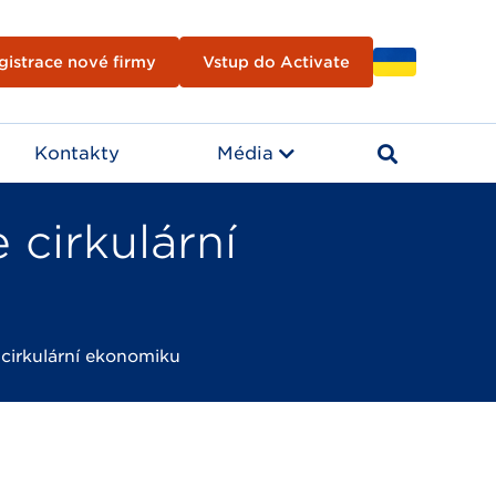
gistrace nové firmy
Vstup do Activate
Kontakty
Média
 cirkulární
 cirkulární ekonomiku