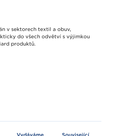
n v sektorech textil a obuv,
rakticky do všech odvětví s výjimkou
liard produktů.
Vydáváme
Související