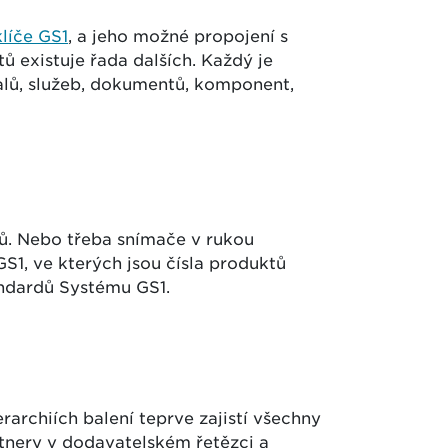
klíče GS1
, a jeho možné propojení s
 existuje řada dalších. Každý je
balů, služeb, dokumentů, komponent,
lů. Nebo třeba snímače v rukou
S1, ve kterých jsou čísla produktů
dardů Systému GS1.
archiích balení teprve zajistí všechny
artnery v dodavatelském řetězci a