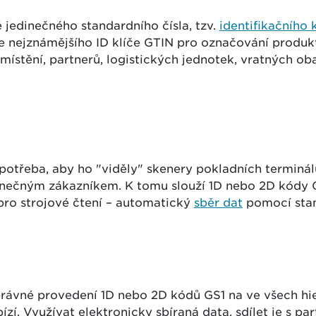
ě jedinečného standardního čísla, tzv.
identifikačního 
e nejznámějšího ID klíče GTIN pro označování produktů
umístění, partnerů, logistických jednotek, vratných o
 potřeba, aby ho "viděly" skenery pokladních terminá
konečným zákazníkem. K tomu slouží 1D nebo 2D kódy G
pro strojové čtení – automatický
sběr dat
pomocí stan
rávné provedení 1D nebo 2D kódů GS1 na ve všech hier
zí. Využívat elektronicky sbíraná data, sdílet je s p