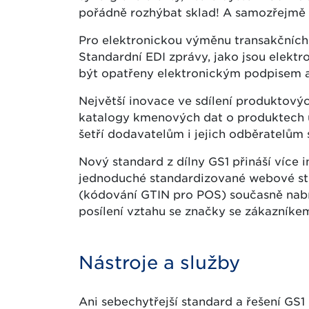
pořádně rozhýbat sklad! A samozřejmě
Pro elektronickou výměnu transakčních
Standardní EDI zprávy, jako jsou elektr
být opatřeny elektronickým podpisem a
Největší inovace ve sdílení produktový
katalogy kmenových dat o produktech umo
šetří dodavatelům i jejich odběratelům 
Nový standard z dílny GS1 přináší více 
jednoduché standardizované webové str
(kódování GTIN pro POS) současně nabíz
posílení vztahu se značky se zákazníke
Nástroje a služby
Ani sebechytřejší standard a řešení GS