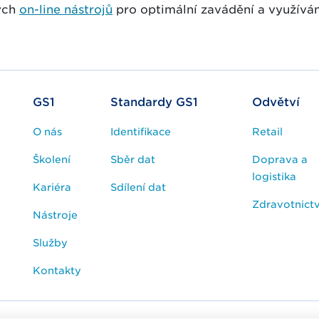
ých
on-line nástrojů
pro optimální zavádění a využíván
GS1
Standardy GS1
Odvětví
O nás
Identifikace
Retail
Školení
Sběr dat
Doprava a
logistika
Kariéra
Sdílení dat
Zdravotnictv
Nástroje
Služby
Kontakty