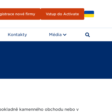
gistrace nové firmy
Vstup do Activate
Kontakty
Média
a pokladně kamenného obchodu nebo v