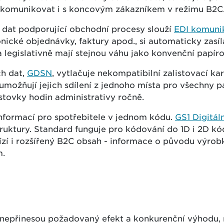
 komunikovat i s koncovým zákazníkem v režimu B2C
 dat podporující obchodní procesy slouží
EDI komuni
onické objednávky, faktury apod., si automaticky zasí
 legislativně mají stejnou váhu jako konvenční papí
ch dat,
GDSN
, vytlačuje nekompatibilní zalistovací ka
žňují jejich sdílení z jednoho místa pro všechny par
stovky hodin administrativy ročně.
informací pro spotřebitele v jednom kódu.
GS1 Digitáln
uktury. Standard funguje pro kódování do 1D i 2D kó
í i rozšířený B2C obsah - informace o původu výrobk
m.
1 nepřinesou požadovaný efekt a konkurenční výhodu,