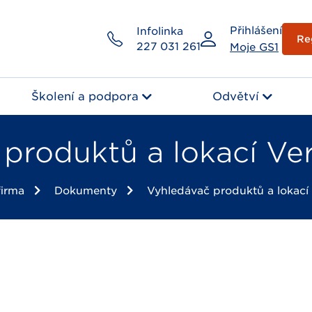
Přihlášení
Infolinka
Re
227 031 261
Moje GS1
Školení a podpora
Odvětví
produktů a lokací Ver
firma
Dokumenty
Vyhledávač produktů a lokací 