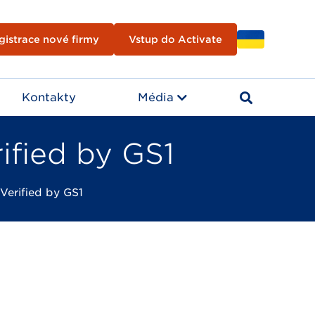
gistrace nové firmy
Vstup do Activate
Kontakty
Média
ified by GS1
Verified by GS1