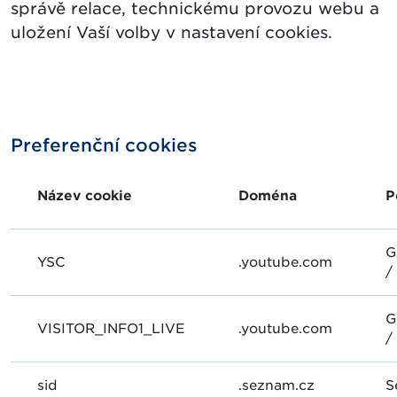
správě relace, technickému provozu webu a
uložení Vaší volby v nastavení cookies.
Preferenční cookies
Název cookie
Doména
P
G
YSC
.youtube.com
/
G
VISITOR_INFO1_LIVE
.youtube.com
/
sid
.seznam.cz
S