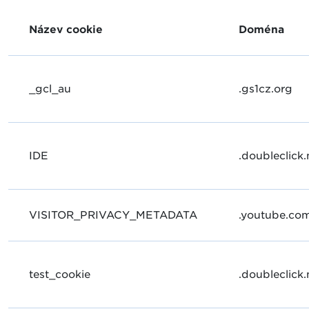
Název cookie
Doména
_gcl_au
.gs1cz.org
IDE
.doubleclick.
VISITOR_PRIVACY_METADATA
.youtube.co
test_cookie
.doubleclick.