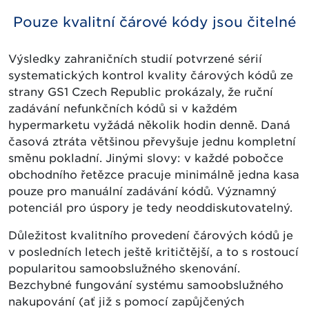
Pouze kvalitní čárové kódy jsou čitelné
Výsledky zahraničních studií potvrzené sérií
systematických kontrol kvality čárových kódů ze
strany GS1 Czech Republic prokázaly, že ruční
zadávání nefunkčních kódů si v každém
hypermarketu vyžádá několik hodin denně. Daná
časová ztráta většinou převyšuje jednu kompletní
směnu pokladní. Jinými slovy: v každé pobočce
obchodního řetězce pracuje minimálně jedna kasa
pouze pro manuální zadávání kódů. Významný
potenciál pro úspory je tedy neoddiskutovatelný.
Důležitost kvalitního provedení čárových kódů je
v posledních letech ještě kritičtější, a to s rostoucí
popularitou samoobslužného skenování.
Bezchybné fungování systému samoobslužného
nakupování (ať již s pomocí zapůjčených