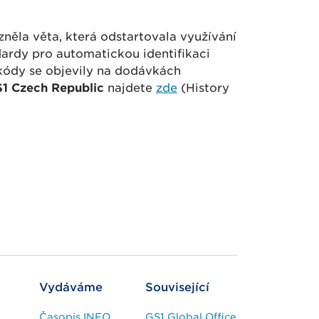
něla věta, která odstartovala využívání
ardy pro automatickou identifikaci
 kódy se objevily na dodávkách
S1 Czech Republic
najdete
zde
(History
chytřejší a efektivnější
Vydáváme
Související
Časopis INFO
GS1 Global Office