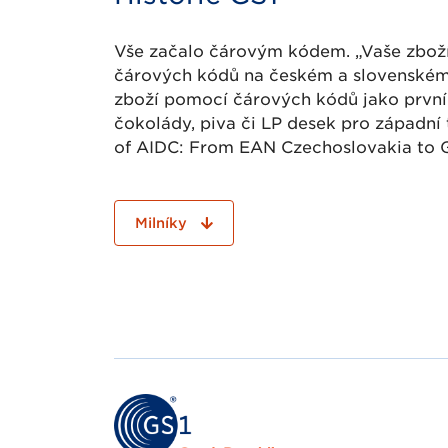
Vše začalo čárovým kódem. „Vaše zboží 
čárových kódů na českém a slovenském t
zboží pomocí čárových kódů jako první 
čokolády, piva či LP desek pro západní
of AIDC: From EAN Czechoslovakia to 
Milníky
2025
20 let s
zdravot