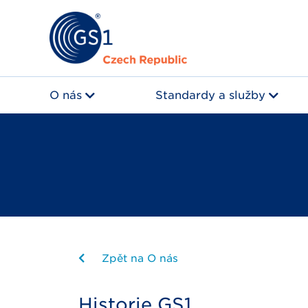
O nás
Standardy a služby
Zpět na O nás
Historie GS1