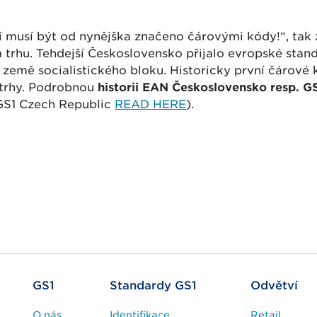
musí být od nynějška značeno čárovými kódy!“, tak z
rhu. Tehdejší Československo přijalo evropské stand
země socialistického bloku. Historicky první čárové
 trhy. Podrobnou
historii EAN Československo resp. G
GS1 Czech Republic
READ HERE
).
tandardů GS1 ve zdravotnickém sektoru a bezpečnější, 
ní péče
GS1
Standardy GS1
Odvětví
O nás
Identifikace
Retail