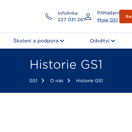
Přihlášení
Infolinka
Re
227 031 261
Moje GS1
Školení a podpora
Odvětví
Historie GS1
GS1
O nás
Historie GS1