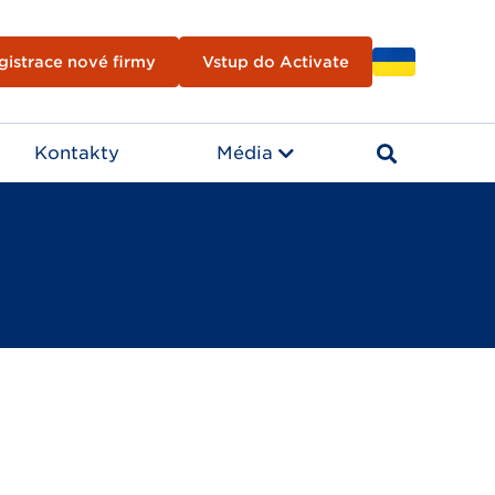
gistrace nové firmy
Vstup do Activate
Kontakty
Média