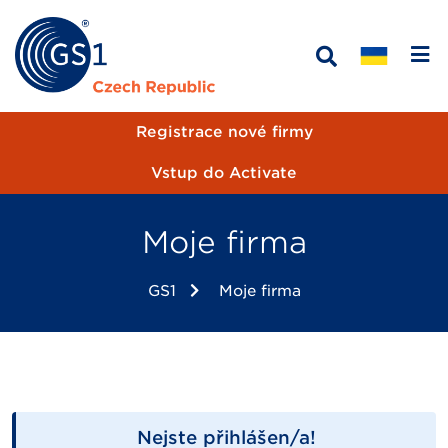
Registrace nové firmy
Vstup do Activate
Moje firma
GS1
Moje firma
Nejste přihlášen/a!