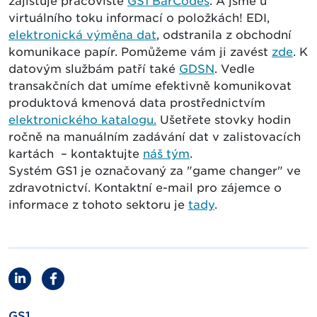
zajišťuje pracoviště
GS1 BarCodes
. A jsme u
virtuálního toku informací o položkách! EDI,
elektronická výměna dat
, odstranila z obchodní
komunikace papír. Pomůžeme vám ji zavést
zde
. K
datovým službám patří také
GDSN
. Vedle
transakčních dat umíme efektivně komunikovat
produktová kmenová data prostřednictvím
elektronického katalogu.
Ušetřete stovky hodin
ročně na manuálním zadávání dat v zalistovacích
kartách – kontaktujte
náš tým
.
Systém GS1 je označovaný za "game changer" ve
zdravotnictví. Kontaktní e-mail pro zájemce o
informace z tohoto sektoru je
tady
.
GS1