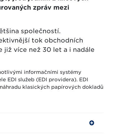
urovaných zpráv mezi
ětšina společností.
ektivnější tok obchodních
iž více než 30 let a i nadále
otlivými informačními systémy
 EDI služeb (EDI providera). EDI
 náhradu klasických papírových dokladů
m na oblast obchodu a distribuce
líčů GS1 (GTIN, GLN, SSCC).