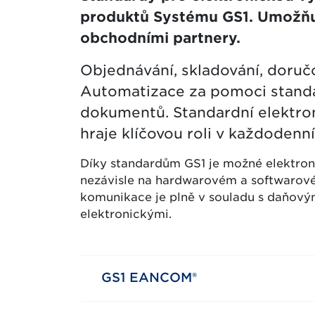
produktů Systému GS1. Umožňuj
obchodními partnery.
Objednávání, skladování, doručo
Automatizace za pomoci standar
dokumentů. Standardní elektroni
hraje klíčovou roli v každoden
Díky standardům GS1 je možné elektro
nezávisle na hardwarovém a softwarové
komunikace je plně v souladu s daňovým
elektronickými.
GS1 EANCOM®
GS1 EANCOM® je podmnožinou mezin
zboží. Pro identifikaci obchodních 