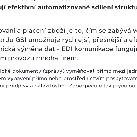
í efektivní automatizované sdílení strukt
vání a placení zboží je to, čím se zabývá v
dů GS1 umožňuje rychlejší, přesnější a ef
cká výměna dat - EDI komunikace funguje j
ním provozu mnoha firem.
nické dokumenty (zprávy) vyměňovat přímo mezi jedn
m vybavení přímo nebo prostřednictvím poskytovatele
i předpisy a náležitostmi. Zabezpečuje tak plynulou
árodní multioborové normy UN/EDIFACT se zaměření
položek a partnerů využívá výhradně identifikačních k