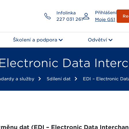
Přihlášení
Infolinka
Re
227 031 261
Moje GS1
Školení a podpora
Odvětví
 Electronic Data Inter
ndardy a služby
Sdílení dat
EDI – Electronic Dat
měnu dat (EDI – Electronic Data Interchan