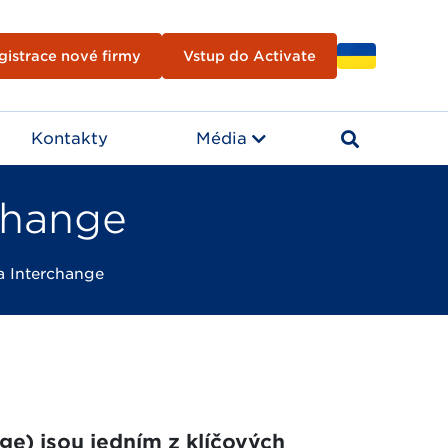
gistrace nové firmy
Vstup do Activate
Kontakty
Média
change
a Interchange
ge) jsou jedním z klíčových