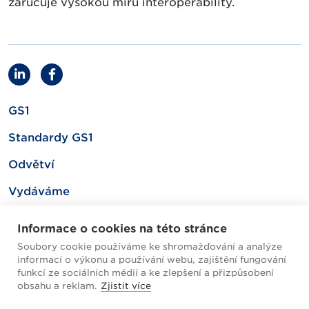
zaručuje vysokou míru interoperability.
GS1
Standardy GS1
Odvětví
Vydáváme
Související
Informace o cookies na této stránce
Soubory cookie používáme ke shromažďování a analýze
informací o výkonu a používání webu, zajištění fungování
Mapa webu
funkcí ze sociálních médií a ke zlepšení a přizpůsobení
obsahu a reklam.
Zjistit více
Helpdesk / FAQ