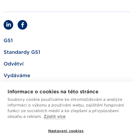
GS1
Standardy GS1
Odvětví
Vydáváme
Související
Informace o cookies na této stránce
Soubory cookie používáme ke shromažďování a analýze
informací o výkonu a používání webu, zajištění fungování
Mapa webu
funkcí ze sociálních médií a ke zlepšení a přizpůsobení
obsahu a reklam.
Zjistit více
Helpdesk / FAQ
Nastavení cookies
Cookies