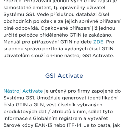
řetězce. Přiřazování jednotlivých GTIN zajišťuje
samostatně emitent, tj. oprávněný uživatel
Systému GS1. Vede příslušnou databázi čísel
obchodních položek a za jejich správné přiřazení
plně odpovídá. Opakované přiřazení již jednou
určité položce přiděleného GTIN je zakázáno.
Manuál pro přiřazování GTIN najdete
ZDE
. Pro
snadnou správu portfolia vydaných čísel GTIN
uživatelům slouží on-line nástroj GS1 Activate.
GS1 Activate
Nástroj Activate
je určený pro firmy zapojené do
Systému GS1. Umožňuje generovat identifikační
čísla GTIN a GLN, vést číselník vybraných
produktových dat / atributů k nim, sdílet tyto
informace s Globálním registrem a vytvářet
čárové kódy EAN-13 nebo ITF-14. Je to cesta, jak