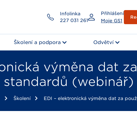
Přihlášení
Infolinka
Re
227 031 261
Moje GS1
Školení a podpora
Odvětví
ronická výměna dat za
standardů (webinář)
a
Školení
EDI – elektronická výměna dat za použ