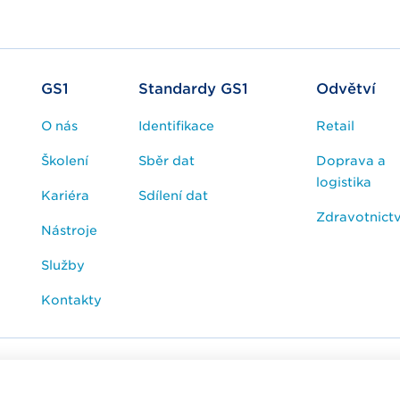
GS1
Standardy GS1
Odvětví
O nás
Identifikace
Retail
Školení
Sběr dat
Doprava a
logistika
Kariéra
Sdílení dat
Zdravotnictv
Nástroje
Služby
Kontakty
esk / FAQ
Cookies
Zpracování osobních údajů