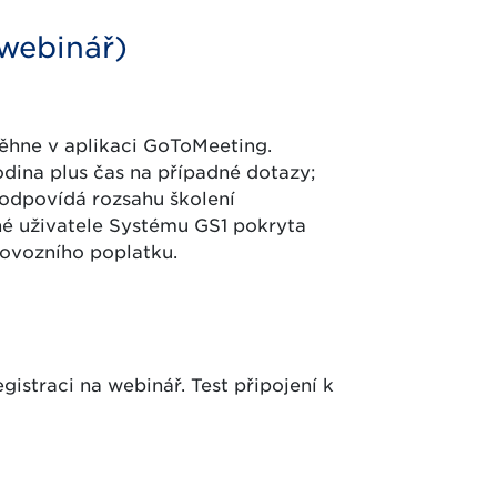
(webinář)
ěhne v aplikaci GoToMeeting.
odina plus čas na případné dotazy;
odpovídá rozsahu školení
né uživatele Systému GS1 pokryta
ovozního poplatku.
istraci na webinář. Test připojení k