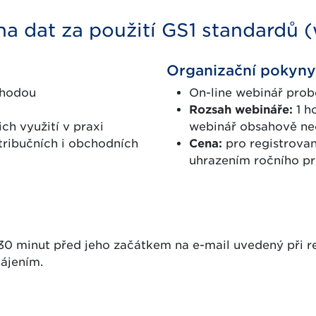
na dat za použití GS1 standardů 
Organizační pokyny
ýhodou
On-line webinář prob
Rozsah webináře:
1 h
ch využití v praxi
webinář obsahově ne
tribučních i obchodních
Cena:
pro registrova
uhrazením ročního pr
30 minut před jeho začátkem na e-mail uvedený při reg
ájením.