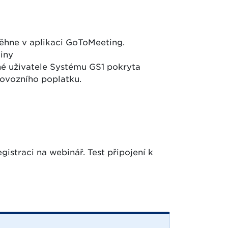
ěhne v aplikaci GoToMeeting.
diny
né uživatele Systému GS1 pokryta
ovozního poplatku.
istraci na webinář. Test připojení k