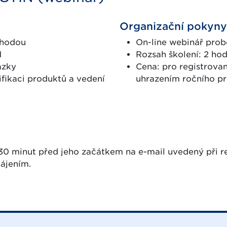
Organizační pokyny
ýhodou
On-line webinář prob
N
Rozsah školení: 2 ho
ázky
Cena: pro registrova
fikaci produktů a vedení
uhrazením ročního pr
30 minut před jeho začátkem na e-mail uvedený při reg
ájením.