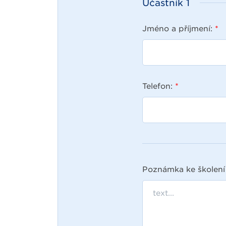
Účastník
1
Jméno a příjmení:
*
Telefon:
*
Poznámka ke školení