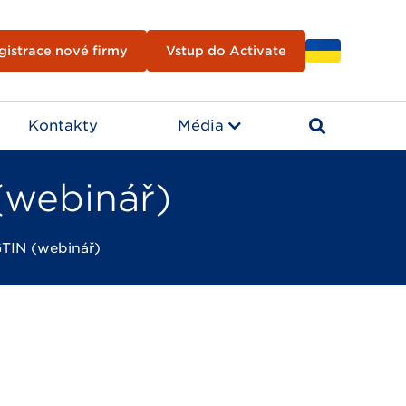
gistrace nové firmy
Vstup do Activate
Kontakty
Média
(webinář)
GTIN (webinář)