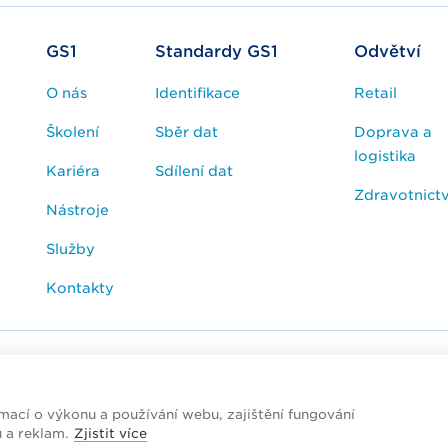
GS1
Standardy GS1
Odvětví
O nás
Identifikace
Retail
Školení
Sběr dat
Doprava a
logistika
Kariéra
Sdílení dat
Zdravotnictv
Nástroje
Služby
Kontakty
esk / FAQ
Cookies
Zpracování osobních údajů
ací o výkonu a používání webu, zajištění fungování
ublic
u a reklam.
Zjistit více