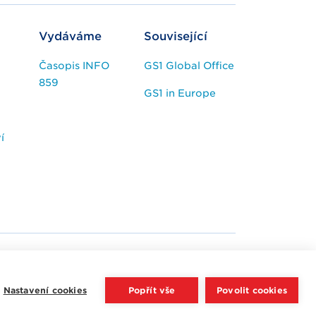
Vydáváme
Související
Časopis INFO
GS1 Global Office
859
GS1 in Europe
í
Nastavení cookies
Popřít vše
Povolit cookies