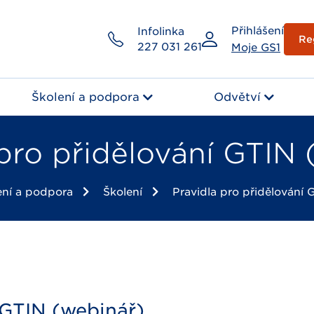
Přihlášení
Infolinka
Re
227 031 261
Moje GS1
Školení a podpora
Odvětví
 pro přidělování GTIN 
ení a podpora
Školení
Pravidla pro přidělování 
 GTIN (webinář)