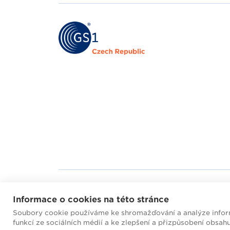
Mapa webu
Helpd
Informace o cookies na této stránce
Soubory cookie používáme ke shromažďování a analýze inform
2026 © GS1 Czech Rep
funkcí ze sociálních médií a ke zlepšení a přizpůsobení obsah