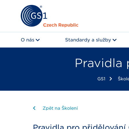
O nás
Standardy a služby
Pravidla
GS1
Škol
Zpět na Školení
Pravidla pro přidělování