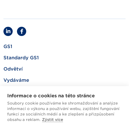
GS1
Standardy GS1
Odvětví
Vydáváme
Související
Informace o cookies na této stránce
Soubory cookie používáme ke shromažďování a analýze
informací o výkonu a používání webu, zajištění fungování
Mapa webu
funkcí ze sociálních médií a ke zlepšení a přizpůsobení
obsahu a reklam.
Zjistit více
Helpdesk / FAQ