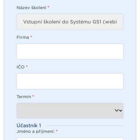
Název školení
*
Firma
*
IČO
*
Termín
*
Účastník
1
Jméno a příjmení:
*