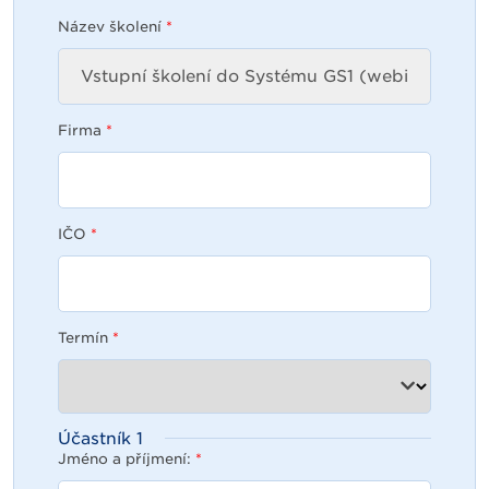
Název školení
*
Firma
*
IČO
*
Termín
*
Účastník
1
Jméno a příjmení:
*