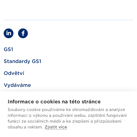
GS1
Standardy GS1
Odvětví
Vydáváme
Související
Informace o cookies na této stránce
Soubory cookie používáme ke shromažďování a analýze
informací o výkonu a používání webu, zajištění fungování
Mapa webu
funkcí ze sociálních médií a ke zlepšení a přizpůsobení
obsahu a reklam.
Zjistit více
Helpdesk / FAQ