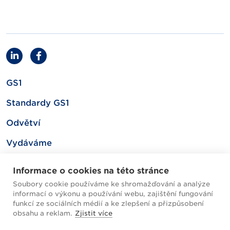
GS1
Standardy GS1
Odvětví
Vydáváme
Související
Informace o cookies na této stránce
Soubory cookie používáme ke shromažďování a analýze
informací o výkonu a používání webu, zajištění fungování
Mapa webu
funkcí ze sociálních médií a ke zlepšení a přizpůsobení
obsahu a reklam.
Zjistit více
Helpdesk / FAQ