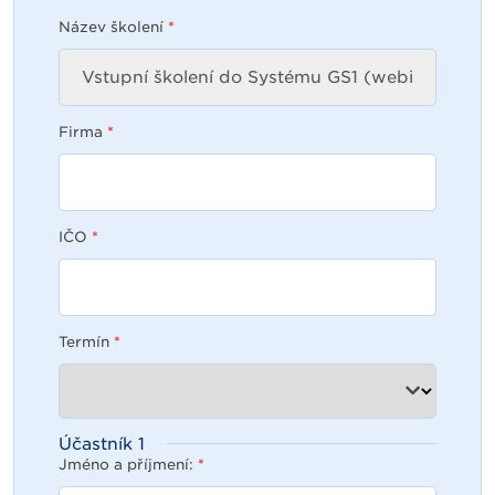
Název školení
*
Firma
*
IČO
*
Termín
*
Účastník
1
Jméno a příjmení:
*