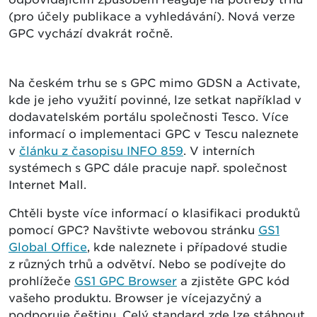
(pro účely publikace a vyhledávání). Nová verze
GPC vychází dvakrát ročně.
Na českém trhu se s GPC mimo GDSN a Activate,
kde je jeho využití povinné, lze setkat například v
dodavatelském portálu společnosti Tesco. Více
informací o implementaci GPC v Tescu naleznete
v
článku z časopisu INFO 859
. V interních
systémech s GPC dále pracuje např. společnost
Internet Mall.
Chtěli byste více informací o klasifikaci produktů
pomocí GPC? Navštivte webovou stránku
GS1
Global Office
, kde naleznete i případové studie
z různých trhů a odvětví. Nebo se podívejte do
prohlížeče
GS1 GPC Browser
a zjistěte GPC kód
vašeho produktu. Browser je vícejazyčný a
podporuje češtinu. Celý standard zde lze stáhnout