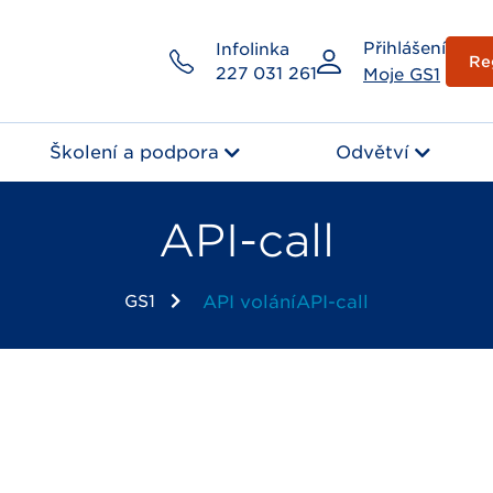
Přihlášení
Infolinka
Re
227 031 261
Moje GS1
Školení a podpora
Odvětví
API-call
GS1
API volání
API-call