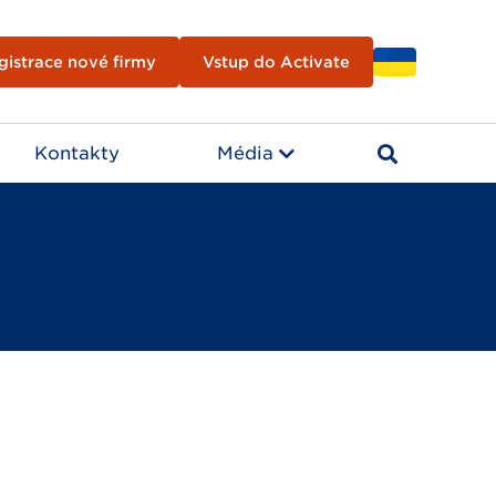
gistrace nové firmy
Vstup do Activate
Kontakty
Média