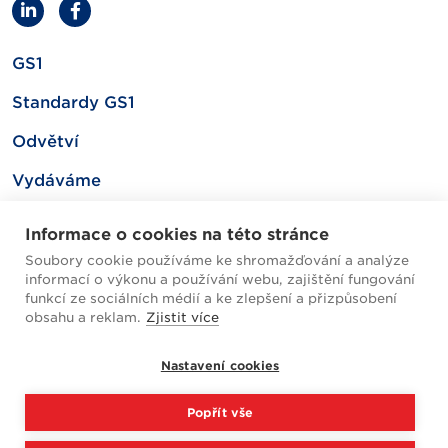
GS1
Standardy GS1
Odvětví
Vydáváme
Související
Informace o cookies na této stránce
Soubory cookie používáme ke shromažďování a analýze
informací o výkonu a používání webu, zajištění fungování
Mapa webu
funkcí ze sociálních médií a ke zlepšení a přizpůsobení
obsahu a reklam.
Zjistit více
Helpdesk / FAQ
Nastavení cookies
Cookies
Popřít vše
Zpracování osobních údajů