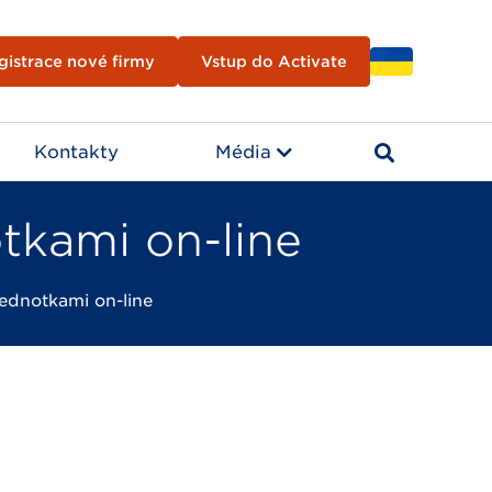
gistrace nové firmy
Vstup do Activate
Kontakty
Média
tkami on-line
jednotkami on-line