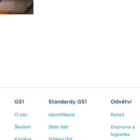
GS1
Standardy GS1
Odvětví
O nás
Identifikace
Retail
Školení
Sběr dat
Doprava a
logistika
Kariéra
Sdílení dat