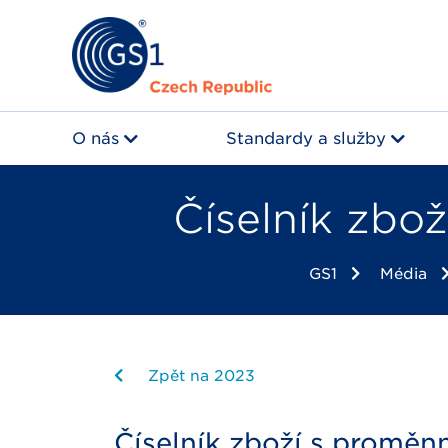
O nás
Standardy a služby
Číselník zbo
GS1
Média
Zpět na 2023
Číselník zboží s proměn