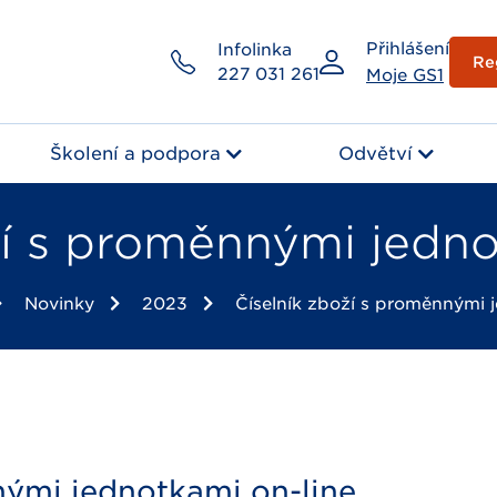
Přihlášení
Infolinka
Re
227 031 261
Moje GS1
Školení a podpora
Odvětví
ží s proměnnými jedno
Novinky
2023
Číselník zboží s proměnnými 
nými jednotkami on-line