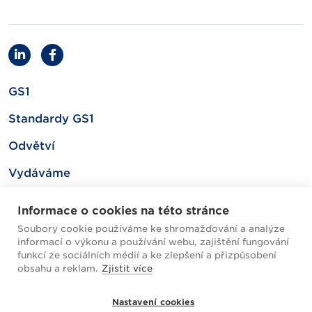
GS1
Standardy GS1
Odvětví
Vydáváme
Související
Informace o cookies na této stránce
Soubory cookie používáme ke shromažďování a analýze
informací o výkonu a používání webu, zajištění fungování
Mapa webu
funkcí ze sociálních médií a ke zlepšení a přizpůsobení
obsahu a reklam.
Zjistit více
Helpdesk / FAQ
Nastavení cookies
Cookies