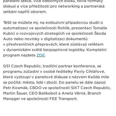
paralelní sekce, více odborných bloků, nové formáty
diskusí a více příležitostí pro networking a partnerská
setkání napříč oborem.
Těšit se můžete mj. na exkluzivní případovou studii o
automatizaci ve společnosti Rohlík, prezentaci Tomáše
Kubici o rozvojových strategiích ve společnosti Škoda
Auto nebo novinky v digitalizaci dokumentů
v přeshraničních přepravách, které zůstávají reliktem
v dynamickém světě bezpapírové logistiky. Kompletní
program najdete
ZDE
.
GS1 Czech Republic, tradiční partner konference, se
programu zúčastní v osobě ředitelky Pavly Cihlářové,
která vystoupí v panelové diskuse s názvem Každá míle
se počítá: města, lidé i zboží. Do panelu se dále zapojí
Petr Kosmák, CBDO ve společnosti SIXT Czech Republic,
Martin Šauer, CEO Balíkobot a Aneta Věrná, Branch
Manager ve společnosti FEE Transport.