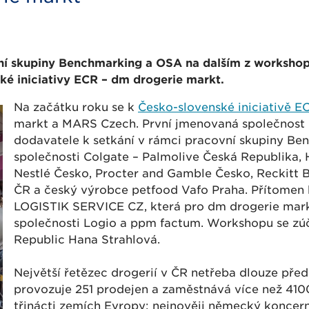
vní skupiny Benchmarking a OSA na dalším z worksho
ké iniciativy ECR – dm drogerie markt.
Na začátku roku se k
Česko-slovenské iniciativě E
markt a MARS Czech. První jmenovaná společnost 
dodavatele k setkání v rámci pracovní skupiny Be
společnosti Colgate – Palmolive Česká Republika, 
Nestlé Česko, Procter and Gamble Česko, Reckitt 
ČR a český výrobce petfood Vafo Praha. Přítomen
LOGISTIK SERVICE CZ, která pro dm drogerie markt 
společnosti Logio a ppm factum. Workshopu se zúč
Republic Hana Strahlová.
Největší řetězec drogerií v ČR netřeba dlouze pře
provozuje 251 prodejen a zaměstnává více než 4100
třinácti zemích Evropy; nejnověji německý koncer