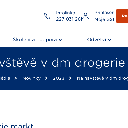
Přihlášení
Infolinka
Re
227 031 261
Moje GS1
Školení a podpora
Odvětví
vštěvě v dm drogerie
édia
Novinky
2023
Na návštěvě v dm drog
rie markt