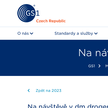
O nás
Standardy a služby
Na ná
GS1
M
Zpět na 2023
Na návštěvě v dm droge