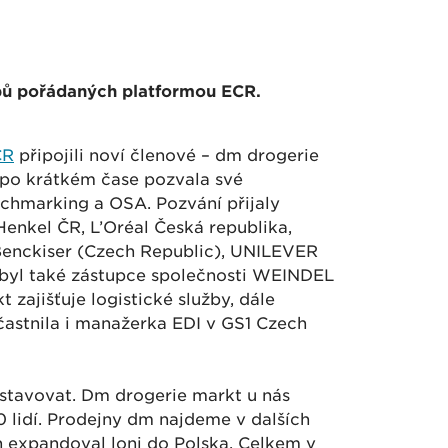
pů pořádaných platformou ECR.
CR
připojili noví členové – dm drogerie
po krátkém čase pozvala své
nchmarking a OSA. Pozvání přijaly
Henkel ČR, L’Oréal Česká republika,
Benckiser (Czech Republic), UNILEVER
 byl také zástupce společnosti WEINDEL
zajišťuje logistické služby, dále
astnila i manažerka EDI v GS1 Czech
dstavovat. Dm drogerie markt u nás
 lidí. Prodejny dm najdeme v dalších
n expandoval loni do Polska. Celkem v