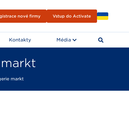
gistrace nové firmy
Vstup do Activate
Kontakty
Média
 markt
erie markt