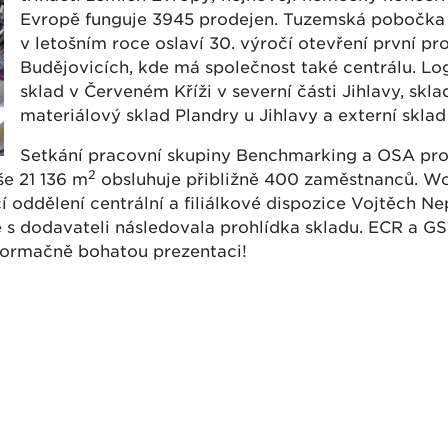
Evropě funguje 3945 prodejen. Tuzemská pobočka 
v letošním roce oslaví 30. výročí otevření první p
Budějovicích, kde má společnost také centrálu. Log
sklad v Červeném Kříži v severní části Jihlavy, sk
materiálový sklad Plandry u Jihlavy a externí sklad
Setkání pracovní skupiny Benchmarking a OSA prob
2
še 21 136 m
obsluhuje přibližně 400 zaměstnanců. Wo
í oddělení centrální a filiálkové dispozice Vojtěch N
e s dodavateli následovala prohlídka skladu. ECR a G
nformačně bohatou prezentaci!