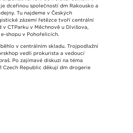
je dceřinou společností dm Rakousko a
rodejny. Tu najdeme v Českých
istické zázemí řetězce tvoří centrální
lad v CTParku v Měchnově u Divišova,
 e-shopu v Pohořelicích.
ěhlo v centrálním skladu. Trojpodlažní
rskhop vedli prokurista a vedoucí
epraš. Po zajímavé diskuzi na téma
S1 Czech Republic děkují dm drogerie