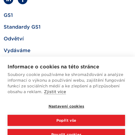
GS1
Standardy GS1
Odvětví
Vydáváme
Související
Informace o cookies na této stránce
Soubory cookie používáme ke shromažďování a analýze
informací o výkonu a používání webu, zajištění fungování
Mapa webu
funkcí ze sociálních médií a ke zlepšení a přizpůsobení
obsahu a reklam.
Zjistit více
Helpdesk / FAQ
Nastavení cookies
Cookies
Popřít vše
Zpracování osobních údajů
Povolit cookies