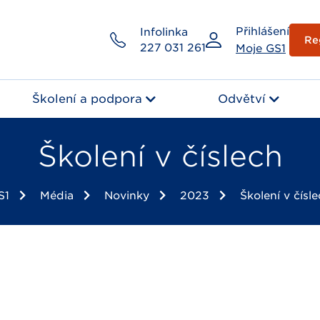
Přihlášení
Infolinka
Re
227 031 261
Moje GS1
Školení a podpora
Odvětví
Školení v číslech
S1
Média
Novinky
2023
Školení v čísl