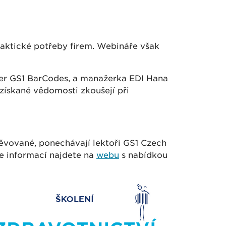
raktické potřeby firem. Webináře však
žer GS1 BarCodes, a manažerka EDI Hana
 získané vědomosti zkoušejí při
těvované, ponechávají lektoři GS1 Czech
ce informací najdete na
webu
s nabídkou