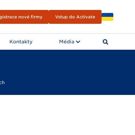
gistrace nové firmy
Vstup do Activate
Kontakty
Média
ech