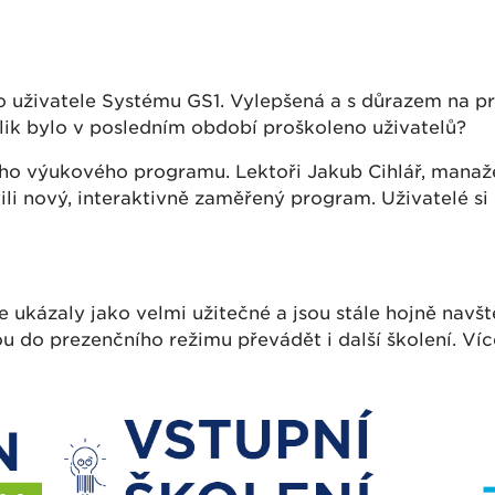
ro uživatele Systému GS1. Vylepšená a s důrazem na p
lik bylo v posledním období proškoleno uživatelů?
ného výukového programu. Lektoři Jakub Cihlář, mana
ili nový, interaktivně zaměřený program. Uživatelé si
 ukázaly jako velmi užitečné a jsou stále hojně navš
u do prezenčního režimu převádět i další školení. Ví