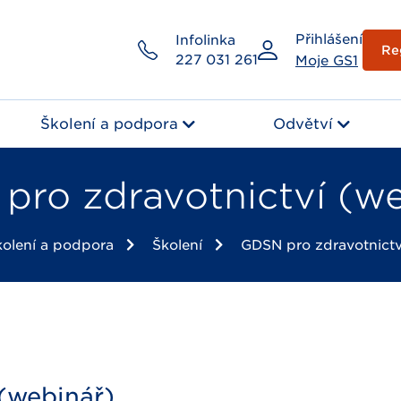
Přihlášení
Infolinka
Re
227 031 261
Moje GS1
Školení a podpora
Odvětví
pro zdravotnictví (we
kolení a podpora
Školení
GDSN pro zdravotnictv
(webinář)