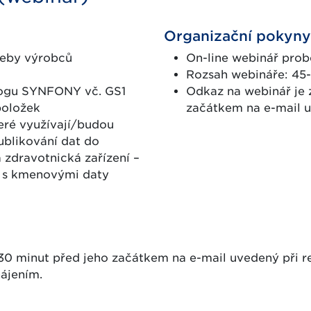
Organizační pokyny
řeby výrobců
On-line webinář prob
Rozsah webináře: 45-
logu SYNFONY vč. GS1
Odkaz na webinář je 
položek
začátkem na e-mail uv
teré využívají/budou
blikování dat do
zdravotnická zařízení –
i s kmenovými daty
30 minut před jeho začátkem na e-mail uvedený při reg
ájením.