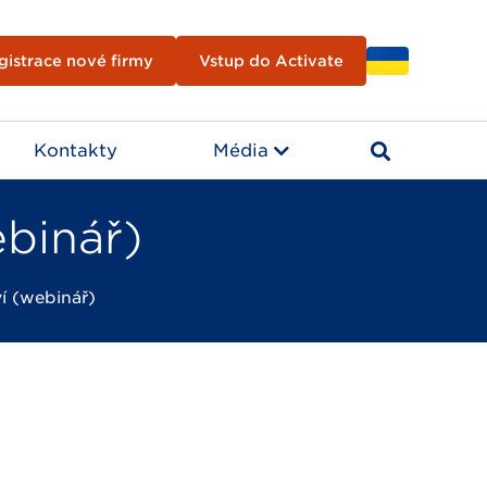
gistrace nové firmy
Vstup do Activate
Kontakty
Média
binář)
í (webinář)