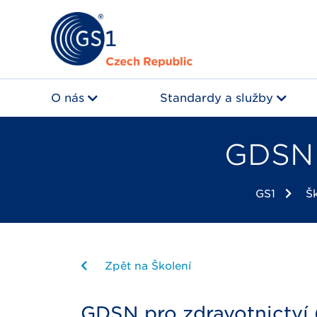
O nás
Standardy a služby
GDSN 
GS1
Š
Zpět na Školení
GDSN pro zdravotnictví 