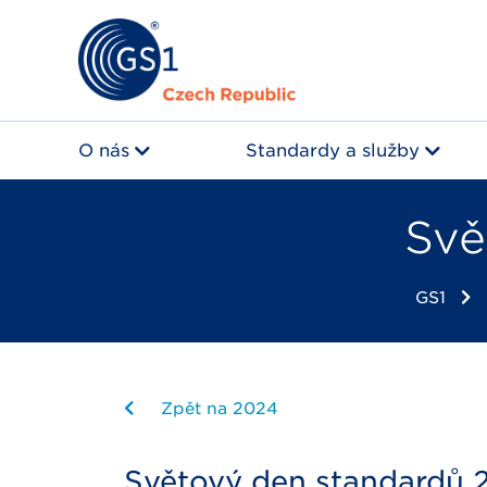
O nás
Standardy a služby
Svě
GS1
Zpět na 2024
Světový den standardů 