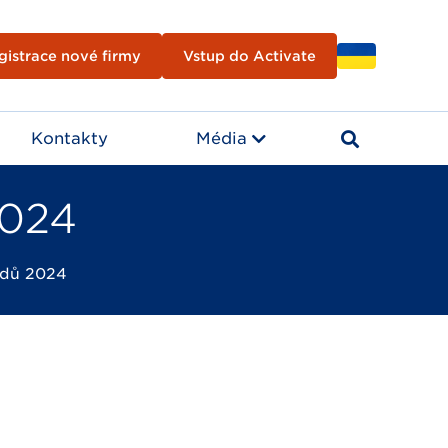
gistrace nové firmy
Vstup do Activate
Kontakty
Média
2024
rdů 2024