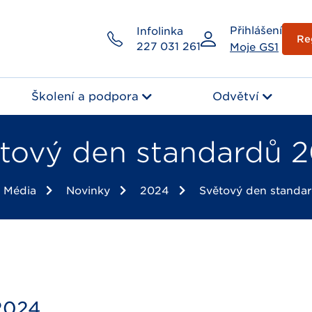
Přihlášení
Infolinka
Re
227 031 261
Moje GS1
Školení a podpora
Odvětví
tový den standardů 
Média
Novinky
2024
Světový den standa
2024