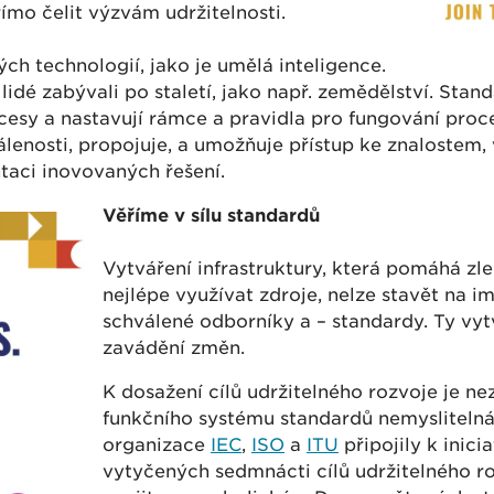
římo čelit výzvám udržitelnosti.
ch technologií, jako je umělá inteligence.
 lidé zabývali po staletí, jako např. zemědělství. Sta
rocesy a nastavují rámce a pravidla pro fungování pr
enosti, propojuje, a umožňuje přístup ke znalostem, 
taci inovovaných řešení.
Věříme v sílu standardů
Vytváření infrastruktury, která pomáhá zl
nejlépe využívat zdroje, nelze stavět na 
schválené odborníky a – standardy. Ty vyt
zavádění změn.
K dosažení cílů udržitelného rozvoje je ne
funkčního systému standardů nemyslitelná.
organizace
IEC
,
ISO
a
ITU
připojily k inici
vytyčených sedmnácti cílů udržitelného ro