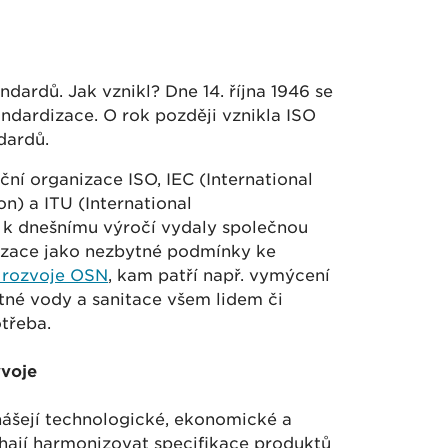
dardů. Jak vznikl? Dne 14. října 1946 se
andardizace. O rok později vznikla ISO
dardů.
ční organizace ISO, IEC (International
n) a ITU (International
k dnešnímu výročí vydaly společnou
dizace jako nezbytné podmínky ke
o rozvoje OSN
, kam patří např. vymýcení
itné vody a sanitace všem lidem či
třeba.
voje
nášejí technologické, ekonomické a
ají harmonizovat specifikace produktů