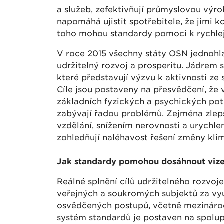
a služeb, zefektivňují průmyslovou vý
napomáhá ujistit spotřebitele, že jimi 
toho mohou standardy pomoci k rychlej
V roce 2015 všechny státy OSN jednohla
udržitelný rozvoj a prosperitu. Jádrem st
které představují výzvu k aktivnosti ze 
Cíle jsou postaveny na přesvědčení, že
základních fyzických a psychických potře
zabývají řadou problémů. Zejména zlep
vzdělání, snížením nerovnosti a urychl
zohledňují naléhavost řešení změny kli
Jak standardy pomohou dosáhnout vize 
Reálné splnění cílů udržitelného rozvo
veřejných a soukromých subjektů za vyu
osvědčených postupů, včetně mezinárod
systém standardů je postaven na spolu