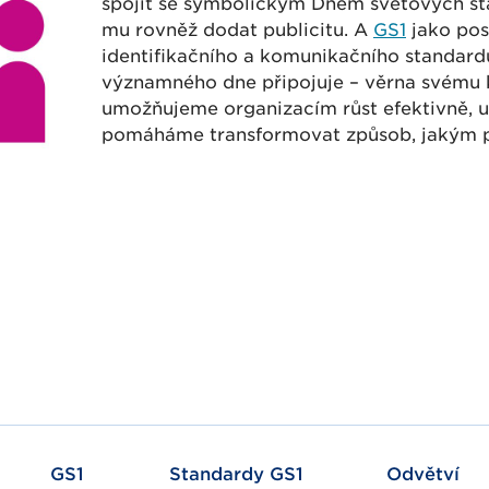
spojit se symbolickým Dnem světových sta
mu rovněž dodat publicitu. A
GS1
jako pos
identifikačního a komunikačního standar
významného dne připojuje – věrna svému k
umožňujeme organizacím růst efektivně, u
pomáháme transformovat způsob, jakým p
GS1
Standardy GS1
Odvětví