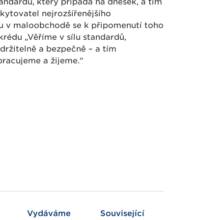
ndardů, který připadá na dnešek, a tím
kytovatel nejrozšířenějšího
du v maloobchodě se k připomenutí toho
rédu „Věříme v sílu standardů,
držitelně a bezpečně – a tím
racujeme a žijeme.“
Vydáváme
Související