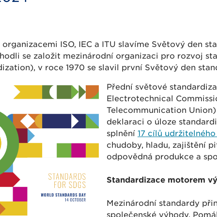
organizacemi ISO, IEC a ITU slavíme Světový den stan
zhodli se založit mezinárodní organizaci pro rozvoj st
ization), v roce 1970 se slavil první Světový den stan
Přední světové standardiza
Electrotechnical Commissio
Telecommunication Union) 
deklaraci o úloze standar
splnění
17 cílů udržitelnéh
chudoby, hladu, zajištění p
odpovědná produkce a spo
Standardizace motorem vý
Mezinárodní standardy při
společenské výhody. Pomáh