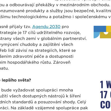
robu a odbourávají překážky v mezinárodním obchodu
konzumované produkty a služby jsou bezpečné, kvalitn
šímu technologickému a potažmo i společenskému výv
sně přijaly tzv.
Agendu 2030
pro
rategie je 17 cílů udržitelného rozvoje,
strany všech zemí v globálním partnerství.
 vymýcení chudoby a zajištění všech
b lidí závisí na strategiích, které se
šením zdravotní péče a dostupnosti
ením hospodářského růstu. Zároveň
matu.
lepšího světa?
je bude vyžadovat spolupráci mnoha
žití všech dostupných nástrojů k šíření
ních standardů a posuzování shody. Celý
práci. Na základě vzájemné spolupráce pak