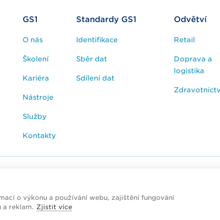
GS1
Standardy GS1
Odvětví
O nás
Identifikace
Retail
Školení
Sběr dat
Doprava a
logistika
Kariéra
Sdílení dat
Zdravotnictv
Nástroje
Služby
Kontakty
esk / FAQ
Cookies
Zpracování osobních údajů
ací o výkonu a používání webu, zajištění fungování
ublic
u a reklam.
Zjistit více