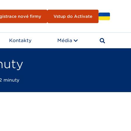
gistrace nové firmy
Vstup do Activate
Kontakty
Média
nuty
2 minuty