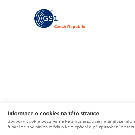
Mapa webu
Helpd
Informace o cookies na této stránce
Soubory cookie používáme ke shromažďování a analýze inform
2026 © GS1 Czech Rep
funkcí ze sociálních médií a ke zlepšení a přizpůsobení obsah