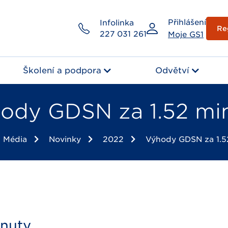
Přihlášení
Infolinka
Re
227 031 261
Moje GS1
Školení a podpora
Odvětví
ody GDSN za 1.52 mi
Média
Novinky
2022
Výhody GDSN za 1.5
inuty