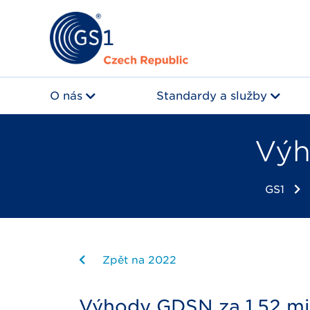
O nás
Standardy a služby
Výh
GS1
Zpět na 2022
Výhody GDSN za 1.52 m