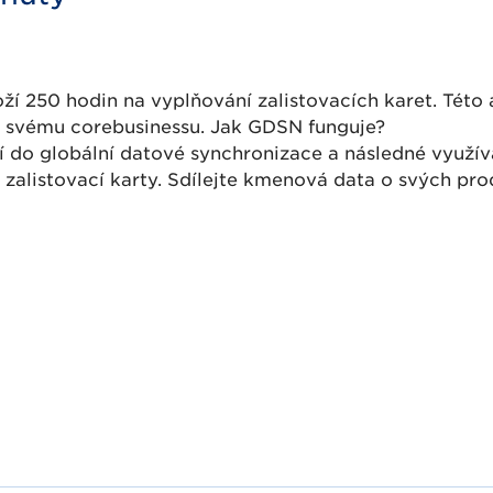
ží 250 hodin na vyplňování zalistovacích karet. Tét
 svému corebusinessu. Jak GDSN funguje?
 do globální datové synchronizace a následné využí
é zalistovací karty. Sdílejte kmenová data o svých prod