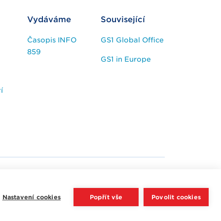
Vydáváme
Související
Časopis INFO
GS1 Global Office
859
GS1 in Europe
í
Nastavení cookies
Popřít vše
Povolit cookies