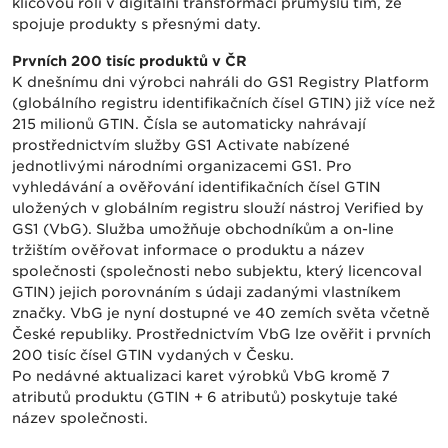
klíčovou roli v digitální transformaci průmyslu tím, že
spojuje produkty s přesnými daty.
Prvních 200 tisíc produktů v ČR
K dnešnímu dni výrobci nahráli do GS1 Registry Platform
(globálního registru identifikačních čísel GTIN) již více než
215 milionů GTIN. Čísla se automaticky nahrávají
prostřednictvím služby GS1 Activate nabízené
jednotlivými národními organizacemi GS1. Pro
vyhledávání a ověřování identifikačních čísel GTIN
uložených v globálním registru slouží nástroj Verified by
GS1 (VbG). Služba umožňuje obchodníkům a on-line
tržištím ověřovat informace o produktu a název
společnosti (společnosti nebo subjektu, který licencoval
GTIN) jejich porovnáním s údaji zadanými vlastníkem
značky. VbG je nyní dostupné ve 40 zemích světa včetně
České republiky. Prostřednictvím VbG lze ověřit i prvních
200 tisíc čísel GTIN vydaných v Česku.
Po nedávné aktualizaci karet výrobků VbG kromě 7
atributů produktu (GTIN + 6 atributů) poskytuje také
název společnosti.