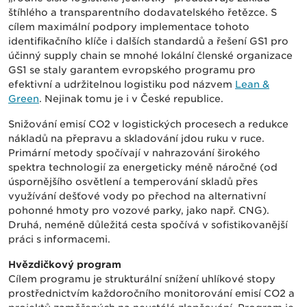
štíhlého a transparentního dodavatelského řetězce. S
cílem maximální podpory implementace tohoto
identifikačního klíče i dalších standardů a řešení GS1 pro
účinný supply chain se mnohé lokální členské organizace
GS1 se staly garantem evropského programu pro
efektivní a udržitelnou logistiku pod názvem
Lean &
Green
. Nejinak tomu je i v České republice.
Snižování emisí CO2 v logistických procesech a redukce
nákladů na přepravu a skladování jdou ruku v ruce.
Primární metody spočívají v nahrazování širokého
spektra technologií za energeticky méně náročné (od
úspornějšího osvětlení a temperování skladů přes
využívání dešťové vody po přechod na alternativní
pohonné hmoty pro vozové parky, jako např. CNG).
Druhá, neméně důležitá cesta spočívá v sofistikovanější
práci s informacemi.
Hvězdičkový program
Cílem programu je strukturální snížení uhlíkové stopy
prostřednictvím každoročního monitorování emisí CO2 a