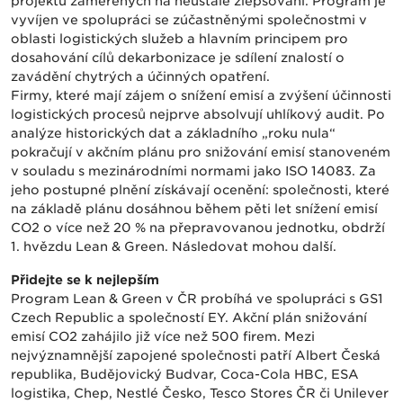
projektů zaměřených na neustálé zlepšování. Program je
vyvíjen ve spolupráci se zúčastněnými společnostmi v
oblasti logistických služeb a hlavním principem pro
dosahování cílů dekarbonizace je sdílení znalostí o
zavádění chytrých a účinných opatření.
Firmy, které mají zájem o snížení emisí a zvýšení účinnosti
logistických procesů nejprve absolvují uhlíkový audit. Po
analýze historických dat a základního „roku nula“
pokračují v akčním plánu pro snižování emisí stanoveném
v souladu s mezinárodními normami jako ISO 14083. Za
jeho postupné plnění získávají ocenění: společnosti, které
na základě plánu dosáhnou během pěti let snížení emisí
CO2 o více než 20 % na přepravovanou jednotku, obdrží
1. hvězdu Lean & Green. Následovat mohou další.
Přidejte se k nejlepším
Program Lean & Green v ČR probíhá ve spolupráci s GS1
Czech Republic a společností EY. Akční plán snižování
emisí CO2 zahájilo již více než 500 firem. Mezi
nejvýznamnější zapojené společnosti patří Albert Česká
republika, Budějovický Budvar, Coca-Cola HBC, ESA
logistika, Chep, Nestlé Česko, Tesco Stores ČR či Unilever