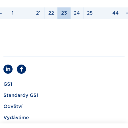
…
…
1
21
22
23
24
25
44
GS1
Standardy GS1
Odvětví
Vydáváme