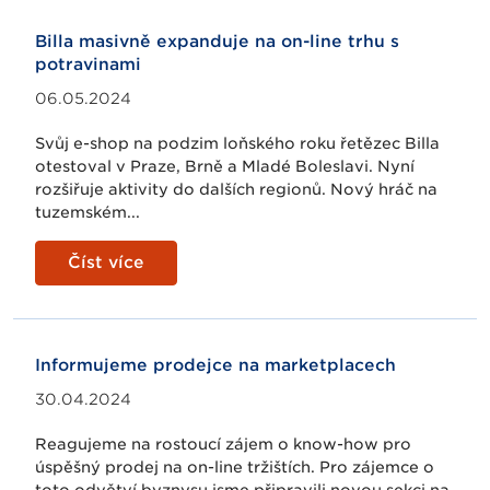
Billa masivně expanduje na on-line trhu s
potravinami
06.05.2024
Svůj e-shop na podzim loňského roku řetězec Billa
otestoval v Praze, Brně a Mladé Boleslavi. Nyní
rozšiřuje aktivity do dalších regionů. Nový hráč na
tuzemském...
Číst více
Informujeme prodejce na marketplacech
30.04.2024
Reagujeme na rostoucí zájem o know-how pro
úspěšný prodej na on-line tržištích. Pro zájemce o
toto odvětví byznysu jsme připravili novou sekci na