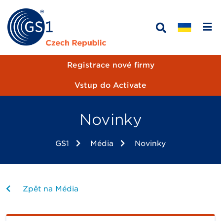
Registrace nové firmy
Vstup do Activate
Novinky
GS1
Média
Novinky
Zpět na Média