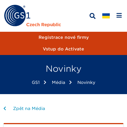
Registrace nové firmy
Vstup do Activate
Novinky
GS1
Média
Novinky
Zpět na Média