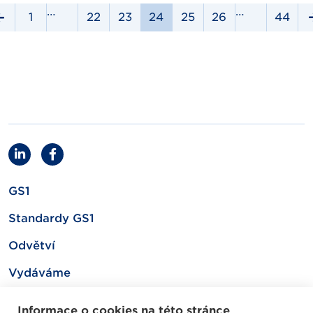
…
…
1
22
23
24
25
26
44
GS1
Standardy GS1
Odvětví
Vydáváme
Související
Informace o cookies na této stránce