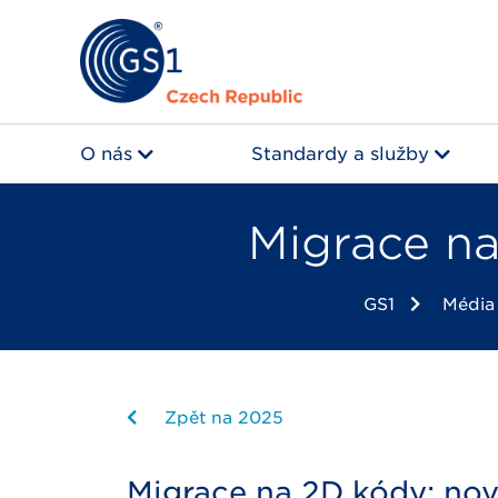
O nás
Standardy a služby
Migrace na
GS1
Média
Zpět na 2025
Migrace na 2D kódy: nov