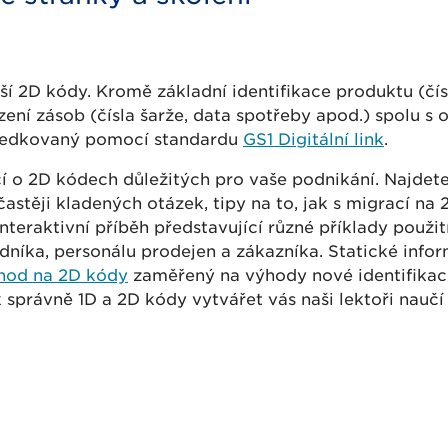
ší 2D kódy. Kromě základní identifikace produktu (čí
zení zásob (čísla šarže, data spotřeby apod.) spolu s
ředkovaný pomocí standardu
GS1 Digitální link
.
cí o 2D kódech důležitých pro vaše podnikání. Najdet
častěji kladených otázek, tipy na to, jak s migrací na
nteraktivní příběh představující různé příklady použit
níka, personálu prodejen a zákazníka. Statické info
hod na 2D kódy
zaměřený na výhody nové identifikac
k správně 1D a 2D kódy vytvářet vás naši lektoři nauč