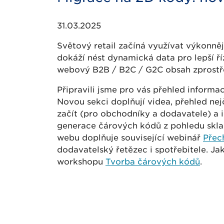
31.03.2025
Světový retail začíná využívat výkonněj
dokáží nést dynamická data pro lepší ří
webový B2B / B2C / G2C obsah zprost
Připravili jsme pro vás přehled informa
Novou sekci doplňují videa, přehled nej
začít (pro obchodníky a dodavatele) a i
generace čárových kódů z pohledu sklad
webu doplňuje související webinář
Přec
dodavatelský řetězec i spotřebitele. Ja
workshopu
Tvorba čárových kódů
.