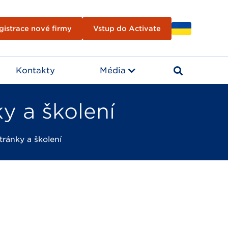
gistrace nové firmy
Vstup do Activate
Kontakty
Média
y a školení
ránky a školení