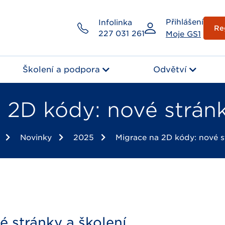
Přihlášení
Infolinka
Re
227 031 261
Moje GS1
Školení a podpora
Odvětví
 2D kódy: nové stránk
Novinky
2025
Migrace na 2D kódy: nové st
é stránky a školení