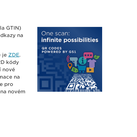
sla GTIN)
 odkazy na
e je
ZDE
.
 2D kódy
í nové
rmace na
e pro
í na novém