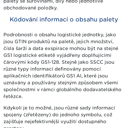
palety se surovinami, díly nebo jednotlivé
obchodované položky.
Kódování informací o obsahu palety
Podrobnosti o obsahu logistické jednotky, jako
jsou GTIN produktů na paletě, jejich množství,
čísla šarží a data exspirace mohou být na stejné
GS1 logistické etiketě vyjádřeny doplňujícími
čárovými kódy GS1-128. Stejně jako SSCC jsou
různé typy informací definovány pomocí
aplikačních identifikátorů GS1 AI, které jsou
uznávány a používány stejným způsobem všemi
společnostmi v rámci globálního dodavatelského
řetězce.
Kdykoli je to možné, jsou různé sady informací
spojeny (zřetězeny) do jednoho symbolu, což
zajišťuje nejefektivnější využití dostupného