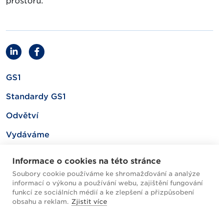
prostoru.
GS1
Standardy GS1
Odvětví
Vydáváme
Související
Informace o cookies na této stránce
Soubory cookie používáme ke shromažďování a analýze
informací o výkonu a používání webu, zajištění fungování
Mapa webu
funkcí ze sociálních médií a ke zlepšení a přizpůsobení
obsahu a reklam.
Zjistit více
Helpdesk / FAQ