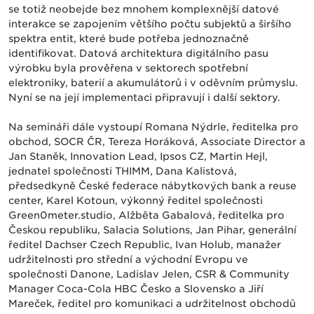
se totiž neobejde bez mnohem komplexnější datové
interakce se zapojením většího počtu subjektů a širšího
spektra entit, které bude potřeba jednoznačně
identifikovat. Datová architektura digitálního pasu
výrobku byla prověřena v sektorech spotřební
elektroniky, baterií a akumulátorů i v oděvním průmyslu.
Nyní se na její implementaci připravují i další sektory.
Na semináři dále vystoupí Romana Nýdrle, ředitelka pro
obchod, SOCR ČR, Tereza Horáková, Associate Director a
Jan Staněk, Innovation Lead, Ipsos CZ, Martin Hejl,
jednatel společnosti THIMM, Dana Kalistová,
předsedkyně České federace nábytkových bank a reuse
center, Karel Kotoun, výkonný ředitel společnosti
Green0meter.studio, Alžběta Gabalová, ředitelka pro
Českou republiku, Salacia Solutions, Jan Pihar, generální
ředitel Dachser Czech Republic, Ivan Holub, manažer
udržitelnosti pro střední a východní Evropu ve
společnosti Danone, Ladislav Jelen, CSR & Community
Manager Coca-Cola HBC Česko a Slovensko a Jiří
Mareček, ředitel pro komunikaci a udržitelnost obchodů