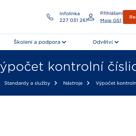
Přihlášení
Infolinka
Re
227 031 261
Moje GS1
Školení a podpora
Odvětví
ýpočet kontrolní čísli
Standardy a služby
Nástroje
Výpočet kontrolní