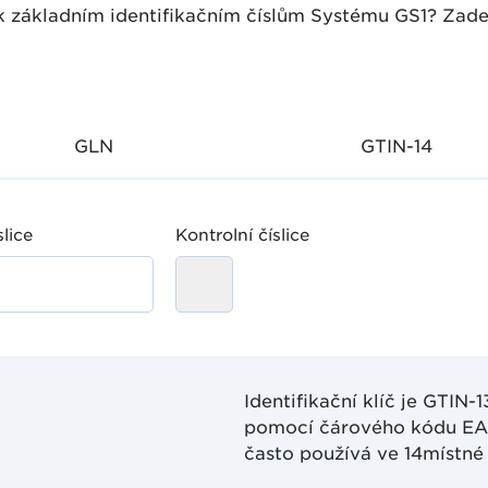
e k základním identifikačním číslům Systému GS1? Za
GLN
GTIN-14
lice
Kontrolní číslice
Identifikační klíč je GTIN-1
pomocí čárového kódu EAN
často používá ve 14místné