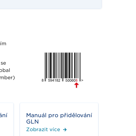
jím
 se
obal
umber)
ání
Manuál pro přidělování
GLN
Zobrazit více