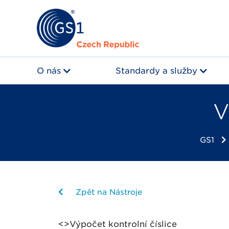
O nás
Standardy a služby
V
GS1
Zpět na Nástroje
<>Výpočet kontrolní číslice