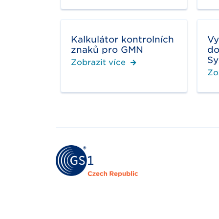
Kalkulátor kontrolních
Vy
znaků pro GMN
do
Sy
Zobrazit více
Zo