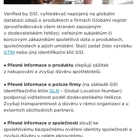
Verified by GS1, vyhledávač napojený na globální
databázi údajů o produktech a firmách Globální registr
zprostředkovává všem stranám zapojeným
v dodavatelském řetězci, veřejným subjektům či
koncovým zákazníkům spolehlivá data o produktech,
společnostech a jejich umístění. Stačí zadat číslo výrobku
GTIN
nebo jiný identifikační klíč GS1.
●
Přesné informace o produktu
zlepšují zážitek
z nakupování a zvyšují důvěru spotřebitelů.
●
Přesné informace o poloze firmy
(na základě GS1
identifikačního klíče
GLN
– Global Location Number)
podporují viditelnost podél dodavatelského řetězce.
Zvyšují transparentnost a důvěru v rámci organizací a u
externích obchodních partnerů.
●
Přesné informace o společnosti
slouží ke
spolehlivému bezpečnému ověření identity společnosti a
zvyšují důvěru v celém ekosystému.