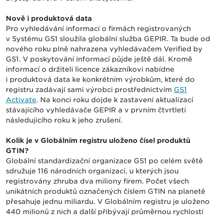
Nově i produktová data
Pro vyhledávání informací o firmách registrovaných
v Systému GS1 sloužila globální služba GEPIR. Ta bude od
nového roku plně nahrazena vyhledávačem Verified by
GS1. V poskytování informací půjde ještě dál. Kromě
informací o držiteli licence zákazníkovi nabídne
i produktová data ke konkrétním výrobkům, které do
registru zadávají sami výrobci prostřednictvím
GS1
Activate
. Na konci roku dojde k zastavení aktualizací
stávajícího vyhledávače GEPIR a v prvním čtvrtletí
následujícího roku k jeho zrušení.
Kolik je v Globálním registru uloženo čísel produktů
GTIN?
Globální standardizační organizace GS1 po celém světě
sdružuje 116 národních organizací, u kterých jsou
registrovány zhruba dva miliony firem. Počet všech
unikátních produktů označených číslem GTIN na planetě
přesahuje jednu miliardu. V Globálním registru je uloženo
440 milionů z nich a další přibývají průměrnou rychlostí