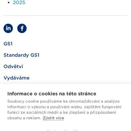
2025
GS1
Standardy GS1
Odvětví
Vydáváme
Související
Informace o cookies na této stránce
Soubory cookie používáme ke shromažďování a analýze
informací o výkonu a používání webu, zajištění fungování
Mapa webu
funkcí ze sociálních médií a ke zlepšení a přizpůsobení
obsahu a reklam.
Zjistit více
Helpdesk / FAQ