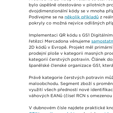
bylo úspěšně otestováno v pilotních pr
dvojdimenzionální kódy se v mnoha přípa
Podívejme se na
několik příkladů
z reál
pokryly co možná nejvíce odlišných pří
Implementaci QR kódu s GS1 Digitální
řetězci Mercadona věnujeme
samostatn
2D kódů v Evropě. Projekt měl primární c
prodejní ploše v kategorii masných prod
kategorií čerstvých potravin. Článek d
španělské členské organizace GS1, kte
Právě kategorie čerstvých potravin mů
maloobchodu. Segment zboží s proměnn
využití všech předností nové identifika
váhových EANů (čísel RCN s omezenou 
V dubnovém čísle najdete praktické kn