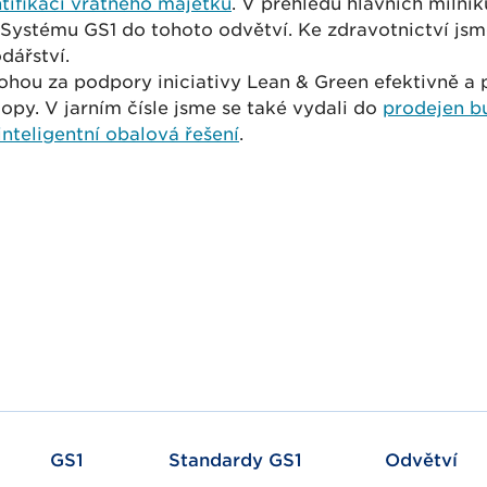
ntifikaci vratného majetku
. V přehledu hlavních milník
Systému GS1 do tohoto odvětví. Ke zdravotnictví jsme
odářství.
ohou za podpory iniciativy Lean & Green efektivně a p
topy. V jarním čísle jsme se také vydali do
prodejen b
inteligentní obalová řešení
.
GS1
Standardy GS1
Odvětví