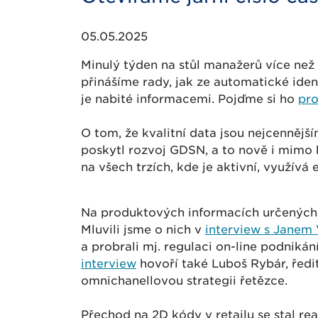
05.05.2025
Minulý týden na stůl manažerů více než 
přinášíme rady, jak ze automatické iden
je nabité informacemi. Pojďme si ho
pro
O tom, že kvalitní data jsou nejcennějš
poskytl rozvoj GDSN, a to nově i mimo k
na všech trzích, kde je aktivní, využív
Na produktových informacích určených 
Mluvili jsme o nich v
interview s Janem
a probrali mj. regulaci on-line podnik
interview
hovoří také Luboš Rybár, ředi
omnichanellovou strategii řetězce.
Přechod na 2D kódy v retailu se stal r