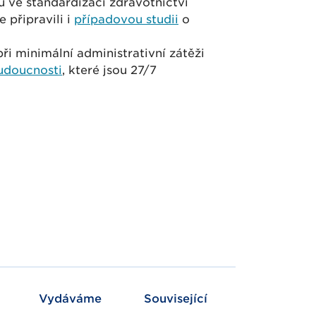
ů ve standardizaci zdravotnictví
 připravili i
případovou studii
o
ři minimální administrativní zátěži
udoucnosti
, které jsou 27/7
Vydáváme
Související