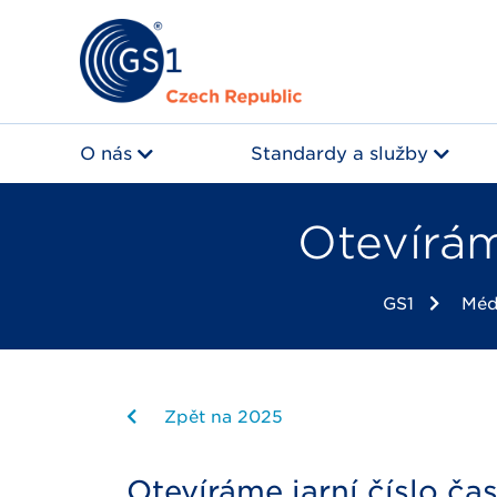
O nás
Standardy a služby
Otevírám
GS1
Méd
Zpět na 2025
Otevíráme jarní číslo ča