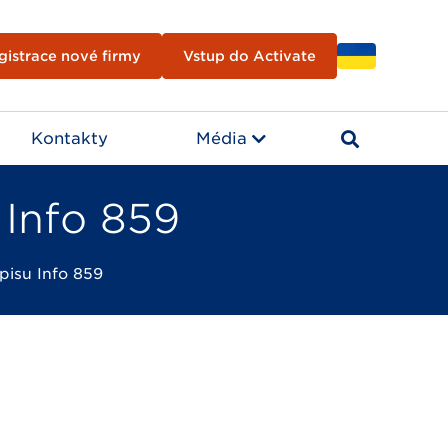
gistrace nové firmy
Vstup do Activate
Kontakty
Média
 Info 859
opisu Info 859