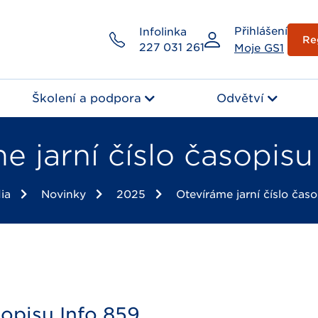
Přihlášení
Infolinka
Re
227 031 261
Moje GS1
Školení a podpora
Odvětví
e jarní číslo časopisu
ia
Novinky
2025
Otevíráme jarní číslo čas
sopisu Info 859