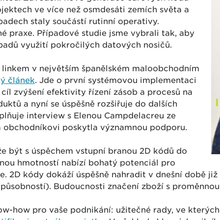
ojektech ve více než osmdesáti zemích světa a
dech staly součástí rutinní operativy.
né praxe. Případové studie jsme vybrali tak, aby
padů využití pokročilých datových nosičů.
m linkem v největším španělském maloobchodním
ý článek
. Jde o první systémovou implementaci
íl zvýšení efektivity řízení zásob a procesů na
uktů a nyní se úspěšně rozšiřuje do dalších
oplňuje interview s Elenou Campdelacreu ze
rá obchodníkovi poskytla významnou podporu.
že být s úspěchem vstupní branou 2D kódů do
ou hmotností nabízí bohatý potenciál pro
ce. 2D kódy dokáží úspěšně nahradit v dnešní době již 
působností). Budoucnosti značení zboží s proměnnou
ow-how pro vaše podnikání: užitečné rady, ve který