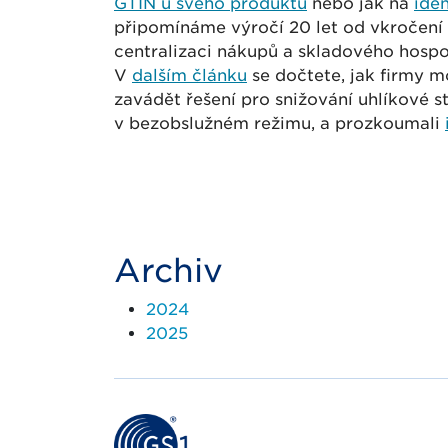
GTIN u svého produktu
nebo jak na
ide
připomínáme výročí 20 let od vkročení 
centralizaci nákupů a skladového hosp
V
dalším článku
se dočtete, jak firmy m
zavádět řešení pro snižování uhlíkové s
v bezobslužném režimu, a prozkoumali
Archiv
2024
2025