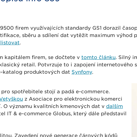
9500 firem využívajících standardy GS1 dorazil časop
tifikace, sběru a sdílení dat vytěžit maximum výhod p
listovat
.
ím kapitálem firem, se dočtete v
tomto článku
. Silný 
lasický retail. Potvrzuje to i zapojení internetového
á e-katalog produktových dat
Synfony
.
pro spotřebitele stojí a padá e-commerce.
 Vetyškou
z Asociace pro elektronickou komerci
ání. O významu kvalitních kmenových dat v
dalším
tel IT & e-commerce Globus, který dále představil
ealitou. Zavedení nové generace čárových kódů