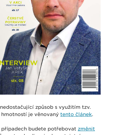
nedostačující způsob s využitím tzv.
 hmotností je věnovaný
tento článek
.
ch případech budete potřebovat
změnit