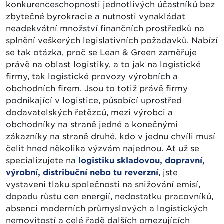
konkurenceschopnosti jednotlivých účastníků bez
zbytečné byrokracie a nutnosti vynakládat
neadekvátní množství finančních prostředků na
splnění veškerých legislativních požadavků. Nabízí
se tak otázka, proč se Lean & Green zaměřuje
právě na oblast logistiky, a to jak na logistické
firmy, tak logistické provozy výrobních a
obchodních firem. Jsou to totiž právě firmy
podnikající v logistice, působící uprostřed
dodavatelských řetězců, mezi výrobci a
obchodníky na straně jedné a konečnými
zákazníky na straně druhé, kdo v jednu chvíli musí
čelit hned několika výzvám najednou. Ať už se
specializujete na
logistiku skladovou, dopravní,
výrobní, distribuční nebo tu reverzní
, jste
vystaveni tlaku společnosti na snižování emisí,
dopadu růstu cen energií, nedostatku pracovníků,
absenci moderních průmyslových a logistických
nemovitostí a celé řadě dalších omezujících