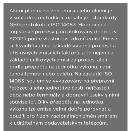
Akční plán na snížení emisí i jeho plnění je
v souladu s metodikou obsahující standardy
GHG protokolu i ISO 14083. Hodnocené
logistické procesy jsou alokovány do tří tzv.
SCOPů podle vlastnictví zdrojů emisí. Emise
se kvantifikují na základě výkonů procesů a
příslušných emisních faktorů, a to nejen na
základě celkových emisí za proces, ale i
podle přepočtu na jednotku výkonu, např.
tunokilometr nebo paletu. Na základě ISO
14083 jsou emise vykazovány na přepravní
řetězec a jeho jednotlivé části, nejčastěji
depa nebo terminály a dopravní úseky s nimi
související. Díky přepočtu na jednotku
výkonu lze emise velmi dobře porovnat a
použít pro řízení racionálních změn směrem
k udržitelným dodavatelským řetězcům.