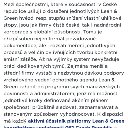
Mezi společnostmi, které v současnosti v České
republice usilují o dosažení jednotlivých Lean &
Green hvězd, resp. stupňů snížení vlastní uhlíkové
stopy, jsou jak firmy čistě české, tak i nadnárodní
korporace s globální působností. Tomu je
přizpůsoben nejen formát požadované
dokumentace, ale i rozsah měření jednotlivých
procesů a veličin ovlivňujících tvorbu konkrétní
emisní zátěže. Až na výjimky systém nevyžaduje
práci dedikovaných týmů. Zejména menší a
střední firmy vystačí s nezbytnou dávkou podpory
vrcholového vedení ochotného agendu Lean &
Green zařadit do programu svých manažerských
povinností a administrátorem, jenž má možnost
jednotlivé kroky definované akčním plánem
společnosti průběžně sledovat, zaznamenávat a
stanoveným způsobem vyhodnocovat. K dispozici
má každý
aktivní účastník platformy Lean & Green
koordinátora společnosti GS1 Czech Republic
a