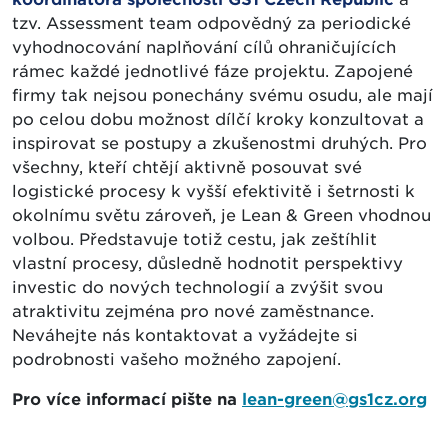
tzv. Assessment team odpovědný za periodické
vyhodnocování naplňování cílů ohraničujících
rámec každé jednotlivé fáze projektu. Zapojené
firmy tak nejsou ponechány svému osudu, ale mají
po celou dobu možnost dílčí kroky konzultovat a
inspirovat se postupy a zkušenostmi druhých. Pro
všechny, kteří chtějí aktivně posouvat své
logistické procesy k vyšší efektivitě i šetrnosti k
okolnímu světu zároveň, je Lean & Green vhodnou
volbou. Představuje totiž cestu, jak zeštíhlit
vlastní procesy, důsledně hodnotit perspektivy
investic do nových technologií a zvýšit svou
atraktivitu zejména pro nové zaměstnance.
Neváhejte nás kontaktovat a vyžádejte si
podrobnosti vašeho možného zapojení.
Pro více informací pište na
lean-green@gs1cz.org