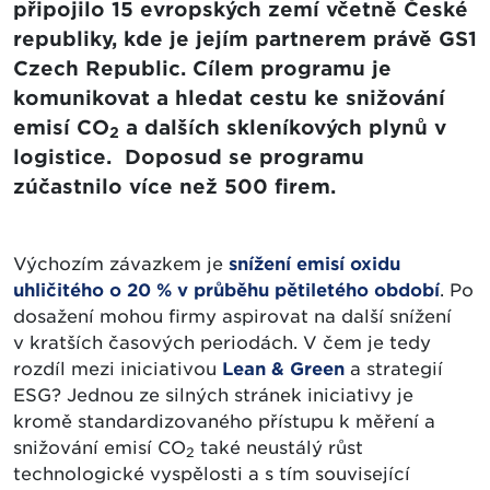
připojilo 15 evropských zemí včetně České
republiky, kde je jejím partnerem právě GS1
Czech Republic. Cílem programu je
komunikovat a hledat cestu ke snižování
emisí CO
a dalších skleníkových plynů v
2
logistice. Doposud se programu
zúčastnilo více než 500 firem.
Výchozím závazkem je
snížení emisí oxidu
uhličitého o 20 % v průběhu pětiletého období
. Po
dosažení mohou firmy aspirovat na další snížení
v kratších časových periodách. V čem je tedy
rozdíl mezi iniciativou
Lean & Green
a strategií
ESG? Jednou ze silných stránek iniciativy je
kromě standardizovaného přístupu k měření a
snižování emisí CO
také neustálý růst
2
technologické vyspělosti a s tím související