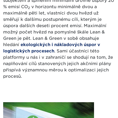
subjektem a splněním minimální úrovně úspory 20
% emisí CO
v horizontu minimálně dvou a
2
maximálně pěti let, vlastníci dvou hvězd už
směřují k dalšímu postupnému cíli, kterým je
úspora dalších deseti procent emisí. Maximální
možný počet hvězd na pomyslné škále Lean &
Green je pět. Lean & Green v sobě obsahuje
hledání
ekologických i nákladových úspor v
logistických procesech
. Sami účastníci této
platformy u nás i v zahraničí se shodují na tom, že
naplňování cílů stanovených jejich akčními plány
přispívá významnou měrou k optimalizaci jejich
procesů.