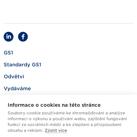
GS1
Standardy GS1
Odvětví
Vydáváme
Související
Informace o cookies na této stránce
Soubory cookie používáme ke shromažďování a analýze
informací o výkonu a používání webu, zajištění fungování
Mapa webu
funkcí ze sociálních médií a ke zlepšení a přizpůsobení
obsahu a reklam.
Zjistit více
Helpdesk / FAQ