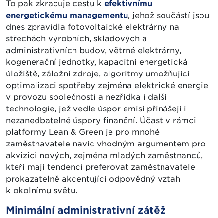
To pak zkracuje cestu k
efektivnímu
energetickému managementu
, jehož součástí jsou
dnes zpravidla fotovoltaické elektrárny na
střechách výrobních, skladových a
administrativních budov, větrné elektrárny,
kogenerační jednotky, kapacitní energetická
úložiště, záložní zdroje, algoritmy umožňující
optimalizaci spotřeby zejména elektrické energie
v provozu společnosti a nezřídka i další
technologie, jež vedle úspor emisí přinášejí i
nezanedbatelné úspory finanční. Účast v rámci
platformy Lean & Green je pro mnohé
zaměstnavatele navíc vhodným argumentem pro
akvizici nových, zejména mladých zaměstnanců,
kteří mají tendenci preferovat zaměstnavatele
prokazatelně akcentující odpovědný vztah
k okolnímu světu.
Minimální administrativní zátěž