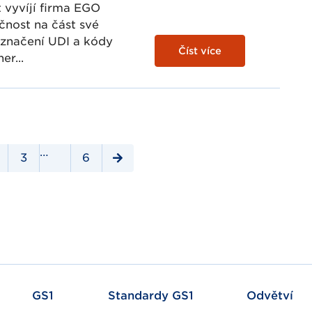
 vyvíjí firma EGO
ečnost na část své
značení UDI a kódy
Číst více
er...
…
3
6
GS1
Standardy GS1
Odvětví