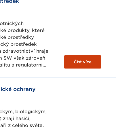
středek
otnických
cké produkty, které
aké prostředky
ický prostředek
zdravotnictví hraje
em SW však zároveň
Číst více
itu a regulatorní...
gické ochrany
ckým, biologickým,
znají hasiči,
áři z celého světa.