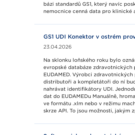
bázi standardů GS1, který navíc pos
nemocnice cenná data pro klinické 
GS1 UDI Konektor v ostrém pro
23.04.2026
Na sklonku loňského roku bylo ozn
evropské databáze zdravotnických 
EUDAMED. Výrobci zdravotnických p
distributoři a kompletátoři do ní b
nahrávat identifikátory UDI. Jednod
dat do EUDAMEDu Manuálně, hroma
ve formátu .xlm nebo v režimu mac
skrze API. To jsou možnosti, jakým 