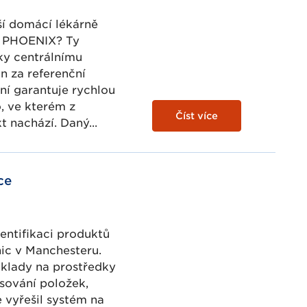
ší domácí lékárně
ů PHOENIX? Ty
ky centrálnímu
n za referenční
ní garantuje rychlou
, ve kterém z
Číst více
 nachází. Daný...
ce
entifikaci produktů
ic v Manchesteru.
áklady na prostředky
sování položek,
 vyřešil systém na