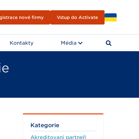
gistrace nové firmy
Vstup do Activate
Kontakty
Média
ie
Kategorie
Akreditovaní partneři