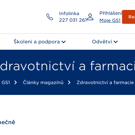
Přihlášení
Infolinka
Re
227 031 261
Moje GS1
Školení a podpora
Odvětví
dravotnictví a farmac
GS1
Články magazínů
Zdravotnictví a farmacie
zpečně