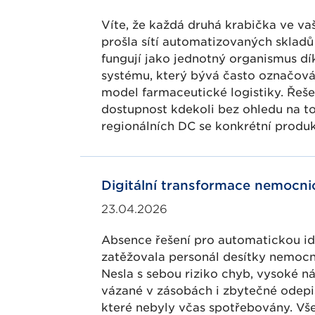
Víte, že každá druhá krabička ve va
prošla sítí automatizovaných sklad
fungují jako jednotný organismus dí
systému, který bývá často označová
model farmaceutické logistiky. Řeše
dostupnost kdekoli bez ohledu na to
regionálních DC se konkrétní produkt
Digitální transformace nemocni
23.04.2026
Absence řešení pro automatickou id
zatěžovala personál desítky nemocn
Nesla s sebou riziko chyb, vysoké n
vázané v zásobách i zbytečné odepi
které nebyly včas spotřebovány. Vše