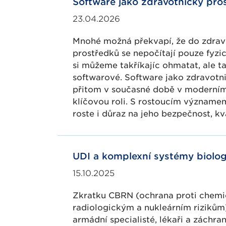
Software jako zdravotnický pro
23.04.2026
Mnohé možná překvapí, že do zdrav
prostředků se nepočítají pouze fyzi
si můžeme takříkajíc ohmatat, ale t
softwarové. Software jako zdravotn
přitom v současné době v moderním 
klíčovou roli. S rostoucím význam
roste i důraz na jeho bezpečnost, kval
UDI a komplexní systémy biolo
15.10.2025
Zkratku CBRN (ochrana proti chemi
radiologickým a nukleárním rizikům) 
armádní specialisté, lékaři a záchran