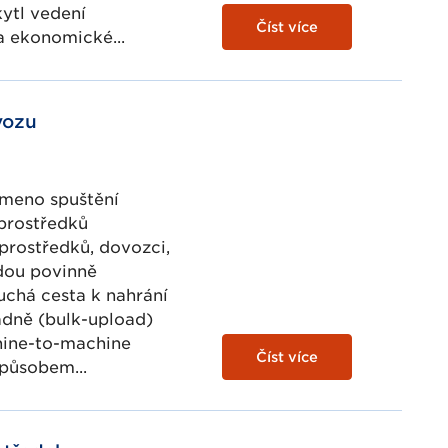
kytl vedení
Číst více
a ekonomické...
vozu
ámeno spuštění
prostředků
rostředků, dovozci,
udou povinně
uchá cesta k nahrání
dně (bulk-upload)
hine-to-machine
Číst více
způsobem...