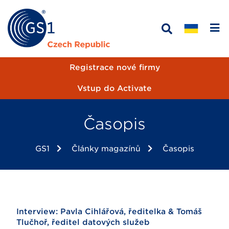
Registrace nové firmy
Vstup do Activate
Časopis
GS1
Články magazínů
Časopis
Interview: Pavla Cihlářová, ředitelka & Tomáš
Tlučhoř, ředitel datových služeb