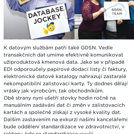
K datovým službám patří také GDSN. Vedle
transakčních dat umíme efektivně komunikovat
užiproduktová kmenová data. Jako se v případě
EDI odporoučely papírové dodací listy či faktury,
elektronické datové katalogy nahrazují zastaralé
nekompatibilní zalistovací karty. Ty dodnes dělají
vrásky jak výrobcům, tak obchodníkům.
Obě strany nyní ušetří stovky hodin ročně na
manuálním zadávání dat či změn v zalistovacích
kartách a společně získají z vysoké kvality dat.
Dalším zastavením na exkurzi našimi kancelářemi
bude oddělení standardizace ve zdravotnictví, v
sektoru, kde se standardizace vyvíjí