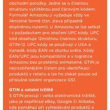
obchodní položky. Jedná se o číselnou
strukturu vytištěnou pod čárovým kódem.
Formulář Amazonu ji vyžaduje vždy ve
14místné formě (tzn. zleva případně
doplněnou nulami). U Amazonu se lze setkat
i s požadavkem pro značení UPC kódy. UPC
kód obsahuje 12místnou číselnou strukturu,
GTIN-12. UPC kódy se používají v USA a
Kanadě, kódy EAN ve zbytku světa. Kódy
EAN/UPC jsou kompatibilní a v logistice
Amazonu bez problémů snímatelné. GTIN je
nejrozšířenějším číslem pro identifikaci
produktů v retailu a lze ho získat pouze od
příslušné lokální organizace GS1.
GTIN a ostatní tržiště
S GTIN pracují i velká elektronická tržiště,
jako je například eBay, Google či Alibaba,
kde pomáhají při vyhledávání produktů a