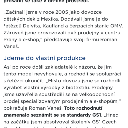
prosadit se také v on-line prostředí.
„Začínali jsme v roce 2005 jako dovozce
dětských dek z Mexika. Dodávali jsme je do
řetězců Delvita, Kaufland a čerpacích stanic OMV.
Zároveň jsme provozovali dvě prodejny v centru
Prahy a e-shop,“ představuje svoji firmu Roman
Vaneš.
Jdeme do vlastní produkce
Asi po roce došli zakladatelé k názoru, že jim
tento model nevyhovuje, a rozhodli se spolupráci
s řetězci ukončit. „Místo dovozu jsme se rozhodli
vyrábět vlastní výrobky z biotextilu. Prodejny
jsme uzavřelia soustředili se na velkoobchodní
prodej specializovaným prodejnám a e-shopům,“
pokračuje Roman Vaneš.
Toto rozhodnutí
znamenalo seznámit se se standardy GS1
. „Hned
na začátku jsem absolvoval školenív GS1 Czech