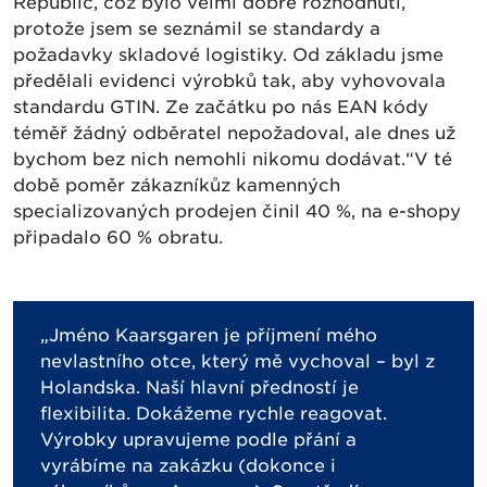
Republic, což bylo velmi dobré rozhodnutí,
protože jsem se seznámil se standardy a
požadavky skladové logistiky. Od základu jsme
předělali evidenci výrobků tak, aby vyhovovala
standardu GTIN. Ze začátku po nás EAN kódy
téměř žádný odběratel nepožadoval, ale dnes už
bychom bez nich nemohli nikomu dodávat.“V té
době poměr zákazníkůz kamenných
specializovaných prodejen činil 40 %, na e-shopy
připadalo 60 % obratu.
„Jméno Kaarsgaren je příjmení mého
nevlastního otce, který mě vychoval – byl z
Holandska. Naší hlavní předností je
flexibilita. Dokážeme rychle reagovat.
Výrobky upravujeme podle přání a
vyrábíme na zakázku (dokonce i