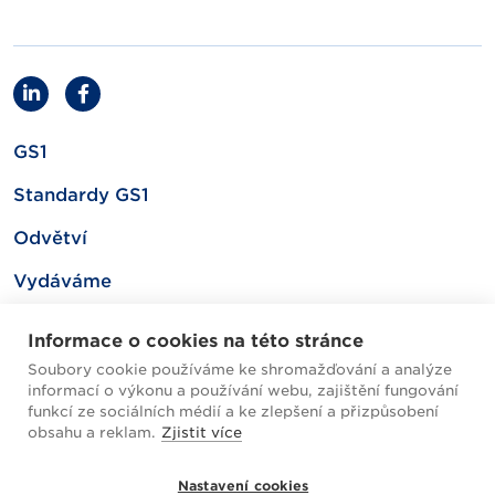
GS1
Standardy GS1
Odvětví
Vydáváme
Související
Informace o cookies na této stránce
Soubory cookie používáme ke shromažďování a analýze
informací o výkonu a používání webu, zajištění fungování
Mapa webu
funkcí ze sociálních médií a ke zlepšení a přizpůsobení
obsahu a reklam.
Zjistit více
Helpdesk / FAQ
Nastavení cookies