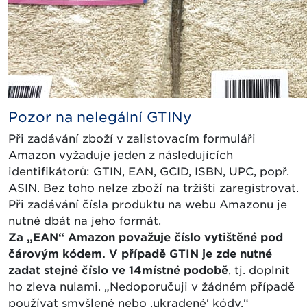
Pozor na nelegální GTINy
Při zadávání zboží v zalistovacím formuláři
Amazon vyžaduje jeden z následujících
identifikátorů: GTIN, EAN, GCID, ISBN, UPC, popř.
ASIN. Bez toho nelze zboží na tržišti zaregistrovat.
Při zadávání čísla produktu na webu Amazonu je
nutné dbát na jeho formát.
Za „EAN“ Amazon považuje číslo vytištěné pod
čárovým kódem. V případě GTIN je zde nutné
zadat stejné číslo ve 14místné podobě
, tj. doplnit
ho zleva nulami. „Nedoporučuji v žádném případě
používat smyšlené nebo ,ukradené‘ kódy,“