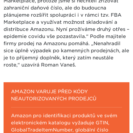
Marketplace, protože jsme si nechtěli zřizovat
zahraniční daňové číslo, ale do budoucna
plánujeme rozšířit spolupráci i v rámci tzv. FBA
Marketplace a využívat možnost skladování a
distribuce Amazonu. Nyní prožíváme druhý otřes –
epidemie covidu vše pozastavila.“ Podle majitele
firmy prodej na Amazonu pomáhá. „Nenahradil
sice úplně výpadek po kamenných prodejnách, ale
je to příjemný doplněk, který zatím neustále
roste,“ uzavírá Roman Vaneš.
AMAZON VARUJE PŘED KÓDY
NEAUTORIZOVANÝCH PRODEJCŮ
Amazon pro identifikaci produktů ve svém
elektronickém katalogu vyžaduje GTIN,
GlobalTradeItemNumber, globální číslo