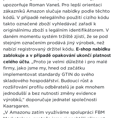
upozorňuje Roman Vaneš. Pro lepší orientaci
zákazníků Amazon slučuje nabídky podle těchto
kódů. V případě nelegálního použití cizího kódu
takto označené zboží vyhledávač zařadí k
originálnímu zboží s legálním identifikátorem. V
daném momentu systém tržiště zjistí, že se pod
stejným označením prodává jiný výrobek, než
nabízí registrovaný držitel kódu.
E-shop nabídku
zablokuje a v případě opakování ukončí platnost
celého účtu
. „Proto je velmi důležité i pro malé
firmy, jako jsme my, hned od začátku
implementovat standardy GTIN do svého
skladového hospodářství. Budoucí růst a
rozšiřování profilu odběratelů je pak mnohem
jednodušší a bez nutnosti změny evidence
výrobků,“ doporučuje jednatel společnosti
Kaarsgaren.
„V Amazonu zatím využíváme spolupráci FBM