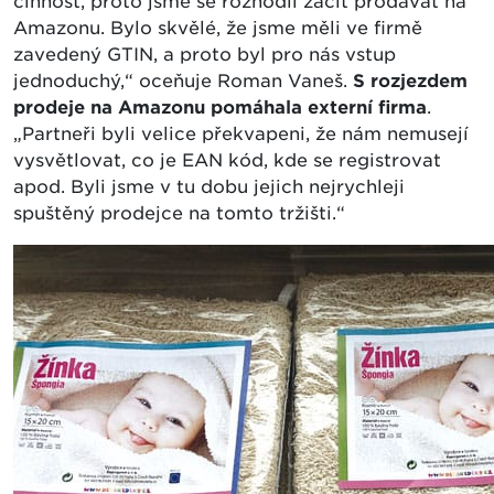
činnost, proto jsme se rozhodli začít prodávat na
Amazonu. Bylo skvělé, že jsme měli ve firmě
zavedený GTIN, a proto byl pro nás vstup
jednoduchý,“ oceňuje Roman Vaneš.
S rozjezdem
prodeje na Amazonu pomáhala externí firma
.
„Partneři byli velice překvapeni, že nám nemusejí
vysvětlovat, co je EAN kód, kde se registrovat
apod. Byli jsme v tu dobu jejich nejrychleji
spuštěný prodejce na tomto tržišti.“