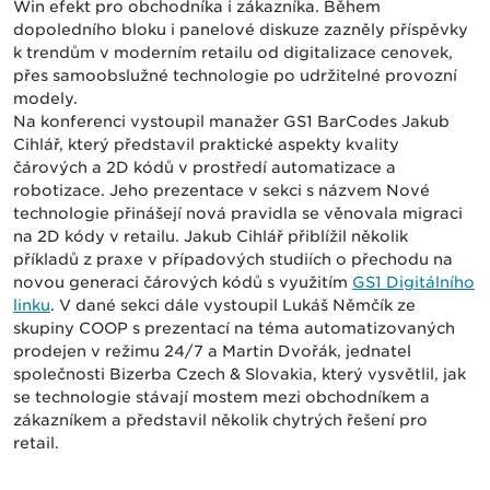
Win efekt pro obchodníka i zákazníka. Během
dopoledního bloku i panelové diskuze zazněly příspěvky
k trendům v moderním retailu od digitalizace cenovek,
přes samoobslužné technologie po udržitelné provozní
modely.
Na konferenci vystoupil manažer GS1 BarCodes Jakub
Cihlář, který představil praktické aspekty kvality
čárových a 2D kódů v prostředí automatizace a
robotizace. Jeho prezentace v sekci s názvem Nové
technologie přinášejí nová pravidla se věnovala migraci
na 2D kódy v retailu. Jakub Cihlář přiblížil několik
příkladů z praxe v případových studiích o přechodu na
novou generaci čárových kódů s využitím
GS1 Digitálního
linku
. V dané sekci dále vystoupil Lukáš Němčík ze
skupiny COOP s prezentací na téma automatizovaných
prodejen v režimu 24/7 a Martin Dvořák, jednatel
společnosti Bizerba Czech & Slovakia, který vysvětlil, jak
se technologie stávají mostem mezi obchodníkem a
zákazníkem a představil několik chytrých řešení pro
retail.