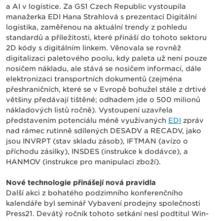
a AI v logistice. Za GS1 Czech Republic vystoupila
manažerka EDI Hana Strahlová s prezentací Digitální
logistika, zaměřenou na aktuální trendy z pohledu
standardů a příležitosti, které přináší do tohoto sektoru
2D kódy s digitálním linkem. Věnovala se rovněž
digitalizaci paletového poolu, kdy paleta už není pouze
nosičem nákladu, ale stává se nosičem informací, dále
elektronizaci transportních dokumentů (zejména
přeshraničních, které se v Evropě bohužel stále z drtivé
většiny předávají tištěné; odhadem jde o 500 milionů
nákladových listů ročně). Vystoupení uzavřela
představením potenciálu méně využívaných
EDI
zpráv
nad rámec rutinně sdílených DESADV a RECADV, jako
jsou INVRPT (stav skladu zásob), IFTMAN (avízo o
příchodu zásilky), INSDES (instrukce k dodávce), a
HANMOV (instrukce pro manipulaci zboží).
Nové technologie přinášejí nová pravidla
Další akci z bohatého podzimního konferenčního
kalendáře byl seminář Vybavení prodejny společnosti
Press21. Devátý ročník tohoto setkání nesl podtitul Win-