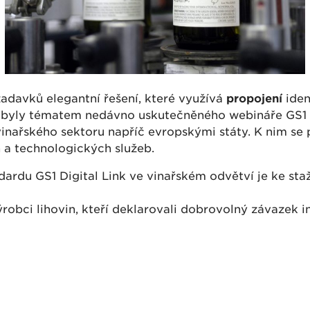
ožadavků elegantní řešení, které využívá
propojení
iden
í byly tématem nedávno uskutečněného webináře GS1 
vinařského sektoru napříč evropskými státy. K nim se
 a technologických služeb.
dardu GS1 Digital Link ve vinařském odvětví je ke sta
robci lihovin, kteří deklarovali dobrovolný závazek in