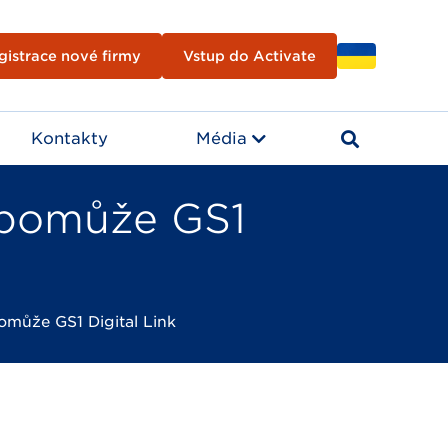
gistrace nové firmy
Vstup do Activate
Kontakty
Média
 pomůže GS1
omůže GS1 Digital Link