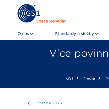
O nás
Standardy a služby
Více povin
GS1
Média
N
Zpět na 2023