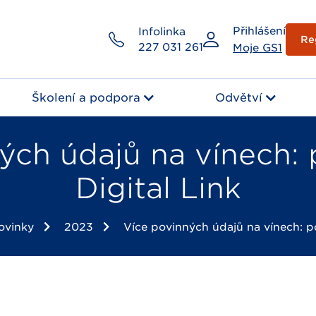
Přihlášení
Infolinka
Re
227 031 261
Moje GS1
Školení a podpora
Odvětví
ných údajů na vínech:
Digital Link
ovinky
2023
Více povinných údajů na vínech: p