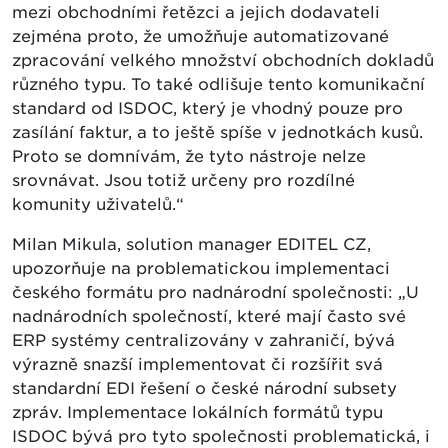
mezi obchodními řetězci a jejich dodavateli
zejména proto, že umožňuje automatizované
zpracování velkého množství obchodních dokladů
různého typu. To také odlišuje tento komunikační
standard od ISDOC, který je vhodný pouze pro
zasílání faktur, a to ještě spíše v jednotkách kusů.
Proto se domnívám, že tyto nástroje nelze
srovnávat. Jsou totiž určeny pro rozdílné
komunity uživatelů.“
Milan Mikula, solution manager EDITEL CZ,
upozorňuje na problematickou implementaci
českého formátu pro nadnárodní společnosti: „U
nadnárodních společností, které mají často své
ERP systémy centralizovány v zahraničí, bývá
výrazně snazší implementovat či rozšířit svá
standardní EDI řešení o české národní subsety
zpráv. Implementace lokálních formátů typu
ISDOC bývá pro tyto společnosti problematická, i