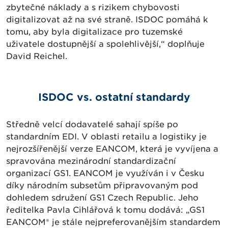
zbytečné náklady a s rizikem chybovosti
digitalizovat až na své straně. ISDOC pomáhá k
tomu, aby byla digitalizace pro tuzemské
uživatele dostupnější a spolehlivější,“ doplňuje
David Reichel.
ISDOC vs. ostatní standardy
Středně velcí dodavatelé sahají spíše po
standardním EDI. V oblasti retailu a logistiky je
nejrozšířenější verze EANCOM, která je vyvíjena a
spravována mezinárodní standardizační
organizací GS1. EANCOM je využíván i v Česku
díky národním subsetům připravovaným pod
dohledem sdružení GS1 Czech Republic. Jeho
ředitelka Pavla Cihlářová k tomu dodává: „GS1
EANCOM® je stále nejpreferovanějším standardem