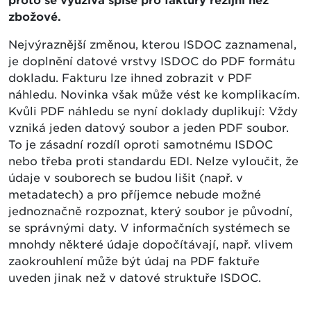
proto se využívá spíše pro faktury režijní než
zbožové.
Nejvýraznější změnou, kterou ISDOC zaznamenal,
je doplnění datové vrstvy ISDOC do PDF formátu
dokladu. Fakturu lze ihned zobrazit v PDF
náhledu. Novinka však může vést ke komplikacím.
Kvůli PDF náhledu se nyní doklady duplikují: Vždy
vzniká jeden datový soubor a jeden PDF soubor.
To je zásadní rozdíl oproti samotnému ISDOC
nebo třeba proti standardu EDI. Nelze vyloučit, že
údaje v souborech se budou lišit (např. v
metadatech) a pro příjemce nebude možné
jednoznačně rozpoznat, který soubor je původní,
se správnými daty. V informačních systémech se
mnohdy některé údaje dopočítávají, např. vlivem
zaokrouhlení může být údaj na PDF faktuře
uveden jinak než v datové struktuře ISDOC.