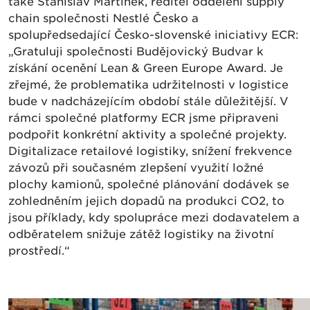
také Stanislav Martínek, ředitel oddělení supply
chain společnosti Nestlé Česko a
spolupředsedající Česko-slovenské iniciativy ECR:
„Gratuluji společnosti Budějovický Budvar k
získání ocenění Lean & Green Europe Award. Je
zřejmé, že problematika udržitelnosti v logistice
bude v nadcházejícím období stále důležitější. V
rámci společné platformy ECR jsme připraveni
podpořit konkrétní aktivity a společné projekty.
Digitalizace retailové logistiky, snížení frekvence
závozů při současném zlepšení využití ložné
plochy kamionů, společné plánování dodávek se
zohledněním jejich dopadů na produkci CO2, to
jsou příklady, kdy spolupráce mezi dodavatelem a
odběratelem snižuje zátěž logistiky na životní
prostředí.“