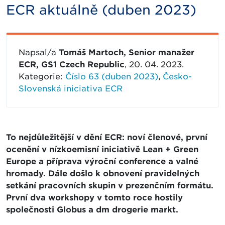
ECR aktuálně (duben 2023)
Napsal/a
Tomáš Martoch, Senior manažer
ECR, GS1 Czech Republic
, 20. 04. 2023.
Kategorie:
Číslo 63 (duben 2023)
,
Česko-
Slovenská iniciativa ECR
To nejdůležitější v dění ECR: noví členové, první
ocenění v nízkoemisní iniciativě Lean + Green
Europe a příprava výroční conference a valné
hromady. Dále došlo k obnovení pravidelných
setkání pracovních skupin v prezenčním formátu.
První dva workshopy v tomto roce hostily
společnosti Globus a dm drogerie markt.