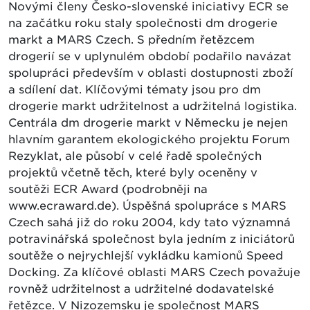
Novými členy Česko-slovenské iniciativy ECR se
na začátku roku staly společnosti dm drogerie
markt a MARS Czech. S předním řetězcem
drogerií se v uplynulém období podařilo navázat
spolupráci především v oblasti dostupnosti zboží
a sdílení dat. Klíčovými tématy jsou pro dm
drogerie markt udržitelnost a udržitelná logistika.
Centrála dm drogerie markt v Německu je nejen
hlavním garantem ekologického projektu Forum
Rezyklat, ale působí v celé řadě společných
projektů včetně těch, které byly oceněny v
soutěži ECR Award (podrobněji na
www.ecraward.de). Úspěšná spolupráce s MARS
Czech sahá již do roku 2004, kdy tato významná
potravinářská společnost byla jedním z iniciátorů
soutěže o nejrychlejší vykládku kamionů Speed
Docking. Za klíčové oblasti MARS Czech považuje
rovněž udržitelnost a udržitelné dodavatelské
řetězce. V Nizozemsku je společnost MARS