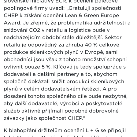
slovenské iniciativy ECR, k ocenění paletové
poolingové firmy uvedl: „Gratuluji společnosti
CHEP k získání ocenění Lean & Green Europe
Award. Je zřejmé, že problematika udržitelnosti a
snižování CO2 v retailu a logistice bude v
nadcházejícím období stále důležitější. Sektor
retailu je odpovědný za zhruba 40 % celkové
produkce skleníkových plynů v Evropě, sami
obchodníci jsou však z tohoto množství schopni
ovlivnit pouze 5 %. Klíčová je tedy spolupráce s
dodavateli a dalšími partnery a to, abychom
společně dokázali snížit produkci skleníkových
plynů v celém dodavatelském řetězci. A pro
dosažení tohoto společného cíle bude nezbytné,
aby další dodavatelé, výrobci a poskytovatelé
služeb aktivně přijímali podobné dobrovolné
závazky jako společnost CHEP.“
K blahopřání držitelům ocenění L + G se připojil